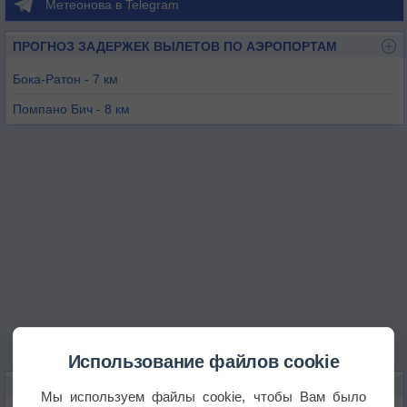
Метеонова в Telegram
ПРОГНОЗ ЗАДЕРЖЕК ВЫЛЕТОВ ПО АЭРОПОРТАМ
Бока-Ратон - 7 км
Помпано Бич - 8 км
Форт-Лодердейл - 15 км
Форт-Лаудердейл - 28 км
Уэст-Палм-Бич - 30 км
Холливуд - 38 км
Использование файлов cookie
КАРТЫ ПОГОДЫ В ДИРФИЛДЕ-БИЧ
Мы используем файлы cookie, чтобы Вам было