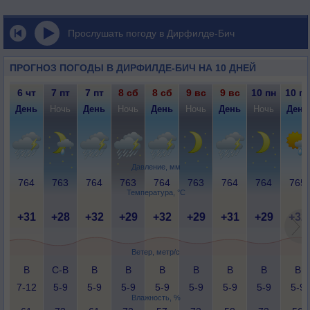
Прослушать погоду в Дирфилде-Бич
ПРОГНОЗ ПОГОДЫ В ДИРФИЛДЕ-БИЧ НА 10 ДНЕЙ
6 чт
7 пт
7 пт
8 сб
8 сб
9 вс
9 вс
10 пн
10 пн
День
Ночь
День
Ночь
День
Ночь
День
Ночь
День
Давление, мм
764
763
764
763
764
763
764
764
765
Температура, °C
+31
+28
+32
+29
+32
+29
+31
+29
+32
Ветер, метр/с
В
С-В
В
В
В
В
В
В
В
7-12
5-9
5-9
5-9
5-9
5-9
5-9
5-9
5-9
Влажность, %