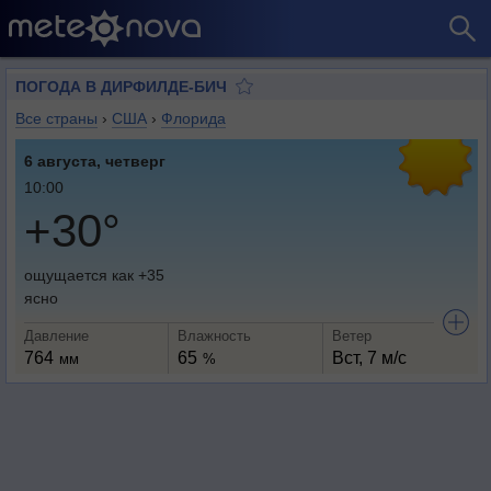
ПОГОДА В ДИРФИЛДЕ-БИЧ
Все страны
›
США
›
Флорида
6 августа, четверг
10:00
+30°
ощущается как +35
ясно
Давление
Влажность
Ветер
764
65
Вст, 7 м/с
мм
%