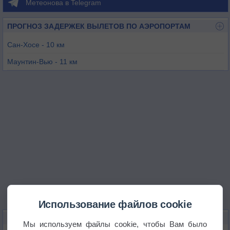
Метеонова в Telegram
ПРОГНОЗ ЗАДЕРЖЕК ВЫЛЕТОВ ПО АЭРОПОРТАМ
Сан-Хосе - 10 км
Маунтин-Вью - 11 км
Пало Альто - 18 км
Сан-Хосе - 19 км
Сан Карлос - 29 км
Хейуорд - 39 км
Использование файлов cookie
КАРТЫ ПОГОДЫ В КУПЕРТИНО
Мы используем файлы cookie, чтобы Вам было