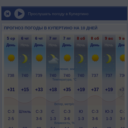
Прослушать погоду в Купертино
ПРОГНОЗ ПОГОДЫ В КУПЕРТИНО НА 10 ДНЕЙ
5 ср
6 чт
6 чт
7 пт
7 пт
8 сб
8 сб
9 вс
9 вс
День
Ночь
День
Ночь
День
Ночь
День
Ночь
День
Давление, мм
738
740
739
740
740
740
737
737
736
Температура, °C
+31
+15
+33
+18
+35
+19
+37
+19
+35
Ветер, метр/с
С-З
Штиль
С-З
С
С-З
Ю
С-З
Ю-З
С-З
2-5
3-6
1-3
3-6
1-3
3-6
1-3
3-6
Влажность, %