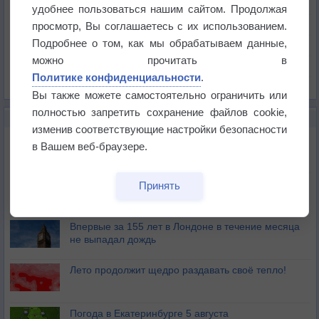
Температура
удобнее пользоваться нашим сайтом. Продолжая
Давление
просмотр, Вы соглашаетесь с их использованием.
Подробнее о том, как мы обрабатываем данные,
Осадки
можно прочитать в
Облачность
Политике конфиденциальности
.
Список всех карт
Вы также можете самостоятельно ограничить или
полностью запретить сохранение файлов cookie,
НОВОЕ О ПОГОДЕ
изменив соответствующие настройки безопасности
Дневная температура воздуха в ОАЭ превысила
в Вашем веб-браузере.
+51°
Европейские столицы бьют рекорды жары
Принять
Впервые за 155 лет в Лондоне в течение месяца
не выпадал дождь
Лето продолжит щедро раздавать своё тепло!
Погода в Екатеринбурге 5 августа