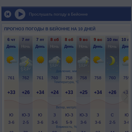
Прослушать погоду в Бейонне
ПРОГНОЗ ПОГОДЫ В БЕЙОННЕ НА 10 ДНЕЙ
6 чт
7 пт
7 пт
8 сб
8 сб
9 вс
9 вс
10 пн
10 пн
День
Ночь
День
Ночь
День
Ночь
День
Ночь
День
Давление, мм
761
762
761
760
758
758
758
760
759
Температура, °C
+33
+26
+34
+24
+33
+25
+34
+26
+32
Ветер, метр/с
Ю
Ю-З
Ю
З
Ю-З
Ю-З
З
С
Ю
3-6
2-5
3-6
3-6
5-9
3-6
3-6
2-5
3-6
Влажность, %