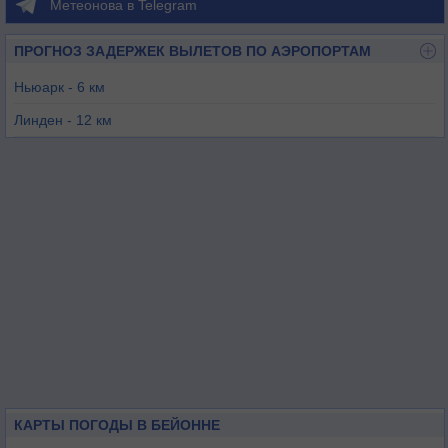
Метеонова в Telegram
ПРОГНОЗ ЗАДЕРЖЕК ВЫЛЕТОВ ПО АЭРОПОРТАМ
Ньюарк - 6 км
Линден - 12 км
Тетерборо - 21 км
Нью-Йорк / Ла-Гуардиа - 24 км
Колдуэлл - 28 км
Нью-Йорк / Кеннеди - 28 км
КАРТЫ ПОГОДЫ В БЕЙОННЕ