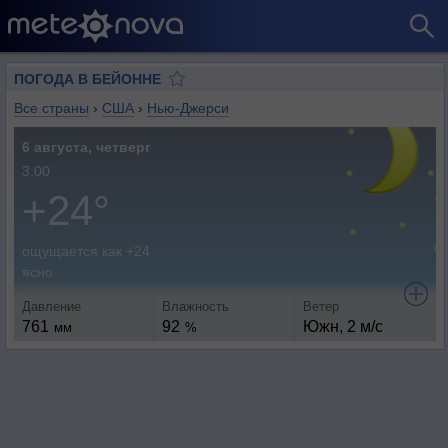
ПОГОДА В БЕЙОННЕ
Все страны
›
США
›
Нью-Джерси
6 августа, четверг
3:00
+24°
ощущается как +24
ясно
Давление
Влажность
Ветер
761
92
Южн, 2 м/с
мм
%