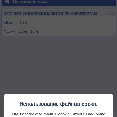
Метеонова в Telegram
ПРОГНОЗ ЗАДЕРЖЕК ВЫЛЕТОВ ПО АЭРОПОРТАМ
Айлип - 12 км
Фармингдейл - 15 км
Ширли - 32 км
Бриджпорт - 44 км
Нью-Йорк / Кеннеди - 48 км
Уайт-Плейнс - 50 км
Использование файлов cookie
КАРТЫ ПОГОДЫ В БРЕНТВУДЕ
Мы используем файлы cookie, чтобы Вам было