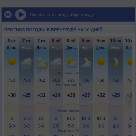
Прослушать погоду в Брентвуде
ПРОГНОЗ ПОГОДЫ В БРЕНТВУДЕ НА 10 ДНЕЙ
6 чт
7 пт
7 пт
8 сб
8 сб
9 вс
9 вс
10 пн
10 пн
День
Ночь
День
Ночь
День
Ночь
День
Ночь
День
Давление, мм
763
763
762
761
759
758
758
760
760
Температура, °C
+30
+25
+31
+24
+30
+27
+32
+25
+31
Ветер, метр/с
Ю
Ю-З
Ю
З
Ю-З
Ю-З
Ю-З
С
Ю
5-9
3-6
3-6
2-5
5-9
3-6
3-6
2-5
3-6
Влажность, %