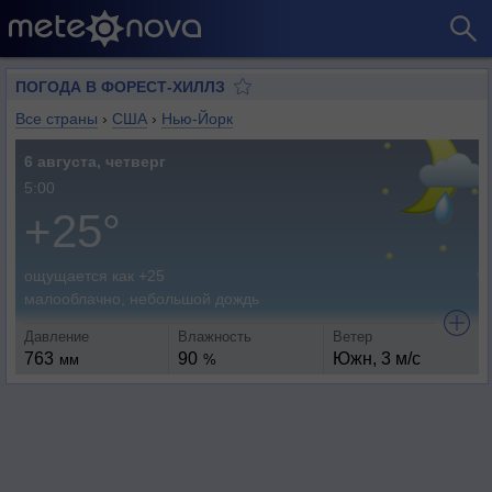
ПОГОДА В ФОРЕСТ-ХИЛЛЗ
Все страны
›
США
›
Нью-Йорк
6 августа, четверг
5:00
+25°
ощущается как +25
малооблачно, небольшой дождь
Давление
Влажность
Ветер
763
90
Южн, 3 м/с
мм
%