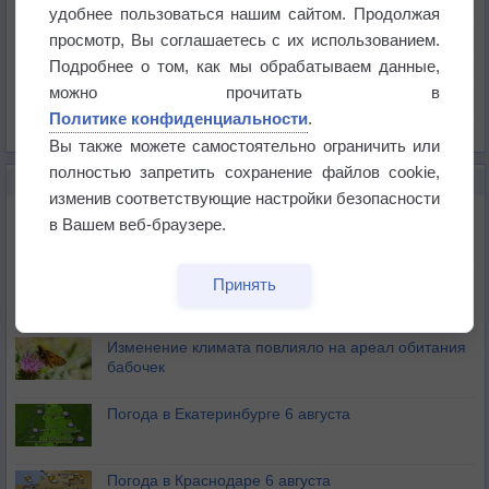
Температура
удобнее пользоваться нашим сайтом. Продолжая
Давление
просмотр, Вы соглашаетесь с их использованием.
Подробнее о том, как мы обрабатываем данные,
Осадки
можно прочитать в
Облачность
Политике конфиденциальности
.
Список всех карт
Вы также можете самостоятельно ограничить или
полностью запретить сохранение файлов cookie,
НОВОЕ О ПОГОДЕ
изменив соответствующие настройки безопасности
Атмосфера начала замерзать
в Вашем веб-браузере.
В Приморье обнаружены морские волны тепла
Принять
Изменение климата повлияло на ареал обитания
бабочек
Погода в Екатеринбурге 6 августа
Погода в Краснодаре 6 августа