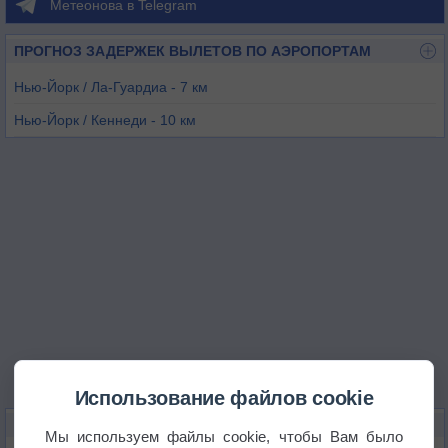
Метеонова в Telegram
ПРОГНОЗ ЗАДЕРЖЕК ВЫЛЕТОВ ПО АЭРОПОРТАМ
Нью-Йорк / Ла-Гуардиа - 7 км
Нью-Йорк / Кеннеди - 10 км
Тетерборо - 23 км
Ньюарк - 27 км
Линден - 35 км
Фармингдейл - 37 км
Использование файлов cookie
КАРТЫ ПОГОДЫ В ФОРЕСТ-ХИЛЛЗ
Мы используем файлы cookie, чтобы Вам было