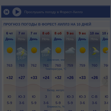
Прослушать погоду в Форест-Хиллз
ПРОГНОЗ ПОГОДЫ В ФОРЕСТ-ХИЛЛЗ НА 10 ДНЕЙ
6 чт
7 пт
7 пт
8 сб
8 сб
9 вс
9 вс
10 пн
10 пн
День
Ночь
День
Ночь
День
Ночь
День
Ночь
День
Давление, мм
763
763
762
761
760
759
759
760
760
Температура, °C
+32
+27
+33
+24
+32
+26
+33
+26
+31
Ветер, метр/с
Ю
Ю-З
Ю
З
Ю
Ю-З
Ю-З
С-В
Ю
5-9
3-6
5-9
3-6
5-9
5-9
3-6
3-6
3-6
Влажность, %