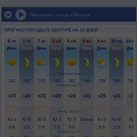
Прослушать погоду в Вентуре
ПРОГНОЗ ПОГОДЫ В ВЕНТУРЕ НА 10 ДНЕЙ
6 чт
7 пт
7 пт
8 сб
8 сб
9 вс
9 вс
10 пн
10 пн
День
Ночь
День
Ночь
День
Ночь
День
Ночь
День
Давление, мм
742
743
743
742
741
740
739
740
741
Температура, °C
+23
+20
+23
+20
+24
+21
+25
+21
+24
Ветер, метр/с
Ю-З
Ю-В
Ю-З
Ю-З
Ю-З
Штиль
Ю-З
Ю-В
Ю
3-6
2-5
2-5
1-3
3-6
3-6
1-3
3-6
Влажность, %