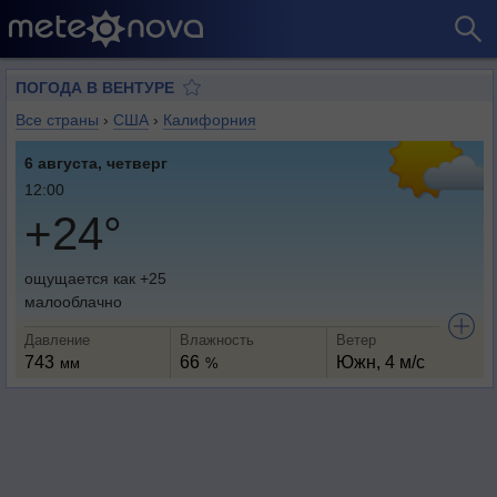
ПОГОДА В ВЕНТУРЕ
Все страны
›
США
›
Калифорния
6 августа, четверг
12:00
+24°
ощущается как +25
малооблачно
Давление
Влажность
Ветер
743
66
Южн, 4 м/с
мм
%