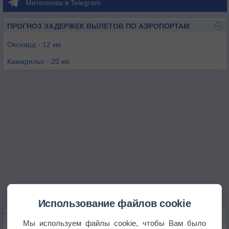
Метеонова в Telegram
ПРОГНОЗ ЗАДЕРЖЕК ВЫЛЕТОВ ПО АЭРОПОРТАМ
Окснард - 12 км
Камарильо - 20 км
Санта Пола - 22 км
Окснард - 24 км
Санта-Барбара - 53 км
Санта-Барбара / Санта-Круз Айленд - 62 км
Использование файлов cookie
КАРТЫ ПОГОДЫ В ВЕНТУРЕ
Мы используем файлы cookie, чтобы Вам было