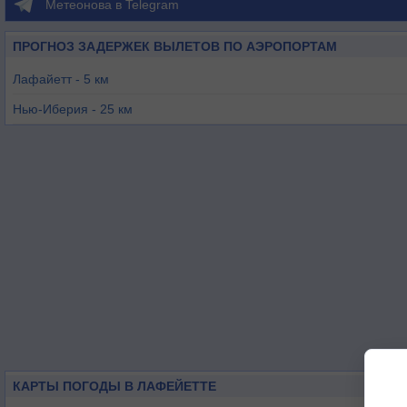
Метеонова в Telegram
ПРОГНОЗ ЗАДЕРЖЕК ВЫЛЕТОВ ПО АЭРОПОРТАМ
Лафайетт - 5 км
Нью-Иберия - 25 км
Эббивилл - 27 км
Опелусас - 39 км
Нью-Роудс - 77 км
Окдейл - 86 км
КАРТЫ ПОГОДЫ В ЛАФЕЙЕТТЕ