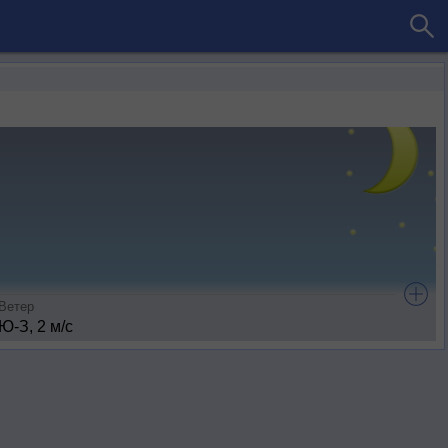
Ветер
Ю-З, 2 м/с