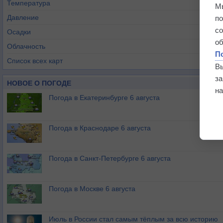
Температура
М
Давление
п
с
Осадки
о
Облачность
П
Список всех карт
В
з
НОВОЕ О ПОГОДЕ
на
Погода в Екатеринбурге 6 августа
Погода в Краснодаре 6 августа
Погода в Санкт-Петербурге 6 августа
Погода в Москве 6 августа
Июль в России стал самым тёплым за всю историю