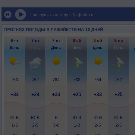
Прослушать погоду в Лафейетте
ПРОГНОЗ ПОГОДЫ В ЛАФЕЙЕТТЕ НА 10 ДНЕЙ
6 чт
7 пт
7 пт
8 сб
8 сб
9 вс
День
Ночь
День
Ночь
День
Ночь
763
762
764
763
764
762
+34
+24
+33
+25
+33
+25
Ю-В
Ю-В
В
Ю-В
Ю-В
Ю-В
1-3
2-5
3-6
1-3
2-5
2-5