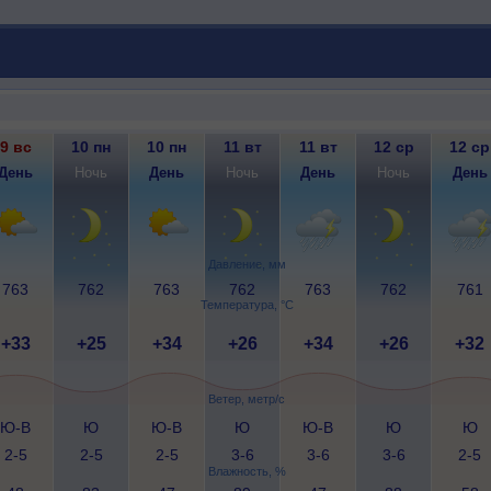
9 вс
10 пн
10 пн
11 вт
11 вт
12 ср
12 ср
День
Ночь
День
Ночь
День
Ночь
День
Давление, мм
763
762
763
762
763
762
761
Температура, °C
+33
+25
+34
+26
+34
+26
+32
Ветер, метр/с
Ю-В
Ю
Ю-В
Ю
Ю-В
Ю
Ю
2-5
2-5
2-5
3-6
3-6
3-6
2-5
Влажность, %