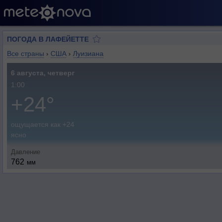
ПОГОДА В ЛАФЕЙЕТТЕ
Все страны
›
США
›
Луизиана
6 августа, четверг
1:00
+24°
ощущается как +24
ясно
Давление
762
мм