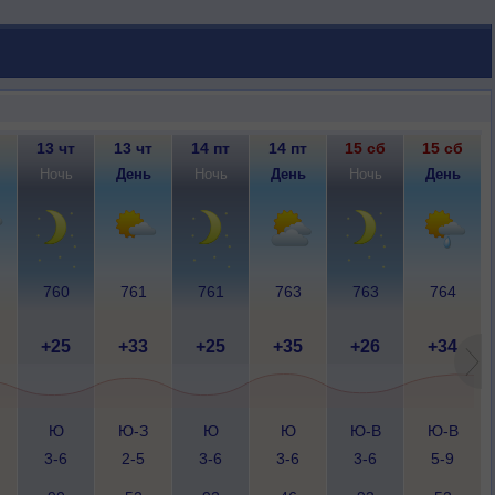
13 чт
13 чт
14 пт
14 пт
15 сб
15 сб
Ночь
День
Ночь
День
Ночь
День
760
761
761
763
763
764
+25
+33
+25
+35
+26
+34
Ю
Ю-З
Ю
Ю
Ю-В
Ю-В
3-6
2-5
3-6
3-6
3-6
5-9