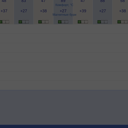
48
83
47
89
47
88
58
Комфорт, °C
+37
+27
+38
+27
+39
+27
+38
Магнитные бури