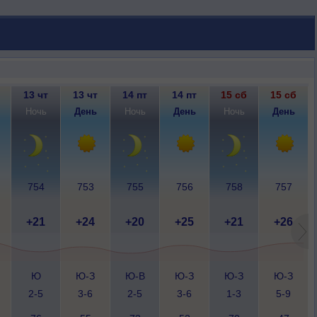
13 чт
13 чт
14 пт
14 пт
15 сб
15 сб
Ночь
День
Ночь
День
Ночь
День
754
753
755
756
758
757
+21
+24
+20
+25
+21
+26
Ю
Ю-З
Ю-В
Ю-З
Ю-З
Ю-З
2-5
3-6
2-5
3-6
1-3
5-9