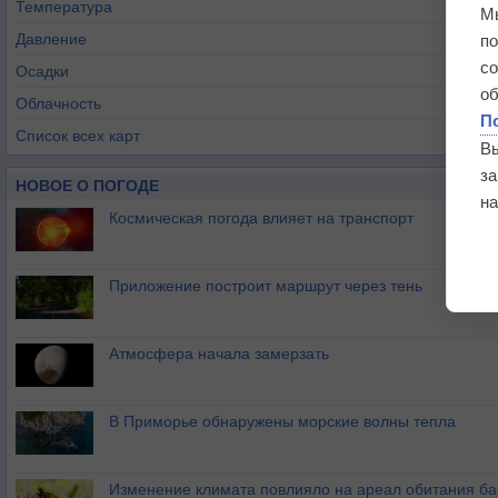
Температура
М
Давление
п
с
Осадки
о
Облачность
П
Список всех карт
В
з
НОВОЕ О ПОГОДЕ
на
Космическая погода влияет на транспорт
Приложение построит маршрут через тень
Атмосфера начала замерзать
В Приморье обнаружены морские волны тепла
Изменение климата повлияло на ареал обитания ба