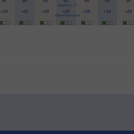
46
64
45
62
48
69
54
Комфорт, °C
+29
+25
+28
+25
+28
+24
+28
Магнитные бури