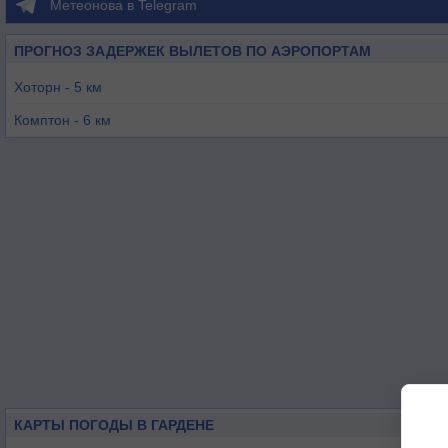
Метеонова в Telegram
ПРОГНОЗ ЗАДЕРЖЕК ВЫЛЕТОВ ПО АЭРОПОРТАМ
Хоторн - 5 км
Комптон - 6 км
Торранс - 9 км
Лос-Анджелес - 11 км
Лонг-Бич - 16 км
Санта-Моника - 20 км
КАРТЫ ПОГОДЫ В ГАРДЕНЕ