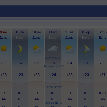
9 вс
10 пн
10 пн
11 вт
11 вт
12 ср
12 ср
День
Ночь
День
Ночь
День
Ночь
День
Давление, мм
752
752
753
754
754
754
753
Температура, °C
+28
+23
+28
+24
+28
+23
+27
Ветер, метр/с
Ю
Ю
Ю
Ю
Ю
Ю
Ю-З
3-6
1-3
3-6
1-3
3-6
1-3
3-6
Влажность, %