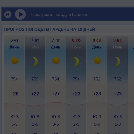
Прослушать погоду в Гардене
ПРОГНОЗ ПОГОДЫ В ГАРДЕНЕ НА 10 ДНЕЙ
6 чт
7 пт
7 пт
8 сб
8 сб
9 вс
День
Ночь
День
Ночь
День
Ночь
754
755
754
754
752
752
+26
+22
+27
+23
+28
+23
Ю-З
Ю-В
Ю-З
Ю-З
Ю-З
Ю-З
5-9
2-5
3-6
2-5
5-9
1-3