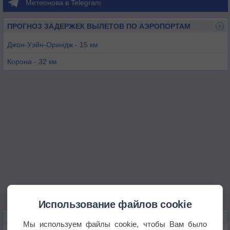
Метеонова в Telegram
ПРОГНОЗ ЗАДЕРЖЕК ВЫЛЕТОВ ПО АЭРОПОРТАМ
Джон-Уэйн-Ориндж - 15 км
Корона - 32 км
Лос-Аламитос - 36 км
Фуллертон - 36 км
Чино - 39 км
Риверсайд - 44 км
Использование файлов cookie
КАРТЫ ПОГОДЫ В ЛЕЙК-ФОРЕСТ
Мы используем файлы cookie, чтобы Вам было