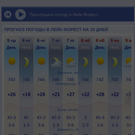
Прослушать погоду в Лейк-Форест
ПРОГНОЗ ПОГОДЫ В ЛЕЙК-ФОРЕСТ НА 10 ДНЕЙ
5 ср
6 чт
6 чт
7 пт
7 пт
8 сб
8 сб
9 вс
9 вс
День
Ночь
День
Ночь
День
Ночь
День
Ночь
День
Давление, мм
743
745
744
746
745
744
742
742
742
Температура, °C
+26
+19
+26
+21
+27
+22
+28
+22
+28
Ветер, метр/с
Ю-З
Ю
Ю-З
Ю-З
Ю-З
З
Ю-З
Ю-З
Ю-З
3-6
1-3
3-6
1-3
3-6
1-3
3-6
1-3
3-6
Влажность, %