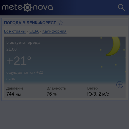
ПОГОДА В ЛЕЙК-ФОРЕСТ
Все страны
›
США
›
Калифорния
5 августа, среда
21:00
+21°
ощущается как +22
ясно
Давление
Влажность
Ветер
744
76
Ю-З, 2 м/с
мм
%