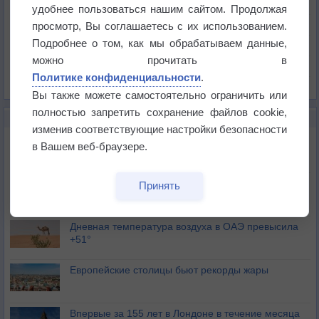
Температура
удобнее пользоваться нашим сайтом. Продолжая
Давление
просмотр, Вы соглашаетесь с их использованием.
Подробнее о том, как мы обрабатываем данные,
Осадки
можно прочитать в
Облачность
Политике конфиденциальности
.
Список всех карт
Вы также можете самостоятельно ограничить или
полностью запретить сохранение файлов cookie,
НОВОЕ О ПОГОДЕ
изменив соответствующие настройки безопасности
Июль в России стал самым тёплым за всю
в Вашем веб-браузере.
историю
В Центральной России наступают самые жаркие
Принять
дни этого лета
Дневная температура воздуха в ОАЭ превысила
+51°
Европейские столицы бьют рекорды жары
Впервые за 155 лет в Лондоне в течение месяца