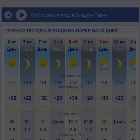
Прослушать погоду в Болдуин-Парке
ПРОГНОЗ ПОГОДЫ В БОЛДУИН-ПАРКЕ НА 10 ДНЕЙ
6 чт
7 пт
7 пт
8 сб
8 сб
9 вс
9 вс
10 пн
10 пн
День
Ночь
День
Ночь
День
Ночь
День
Ночь
День
Давление, мм
717
719
718
718
717
717
716
716
717
Температура, °C
+32
+22
+32
+23
+34
+24
+33
+23
+31
Ветер, метр/с
Ю
Ю
Ю
Штиль
Ю-З
Ю-В
Ю
Штиль
Ю
3-6
1-3
3-6
3-6
1-3
3-6
3-6
Влажность, %