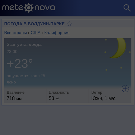
ПОГОДА В БОЛДУИН-ПАРКЕ
Все страны
›
США
›
Калифорния
5 августа, среда
23:00
+23°
ощущается как +25
ясно
Давление
Влажность
Ветер
718
53
Южн, 1 м/с
мм
%