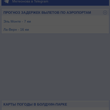
Метеонова в Telegram
ПРОГНОЗ ЗАДЕРЖЕК ВЫЛЕТОВ ПО АЭРОПОРТАМ
Эль Монте - 7 км
Ла-Верн - 16 км
Фуллертон - 24 км
Кейбл - 25 км
Чино - 32 км
Онтарио - 33 км
КАРТЫ ПОГОДЫ В БОЛДУИН-ПАРКЕ