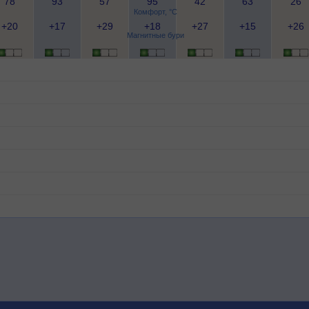
78
93
57
95
42
63
26
Комфорт, °C
+20
+17
+29
+18
+27
+15
+26
Магнитные бури