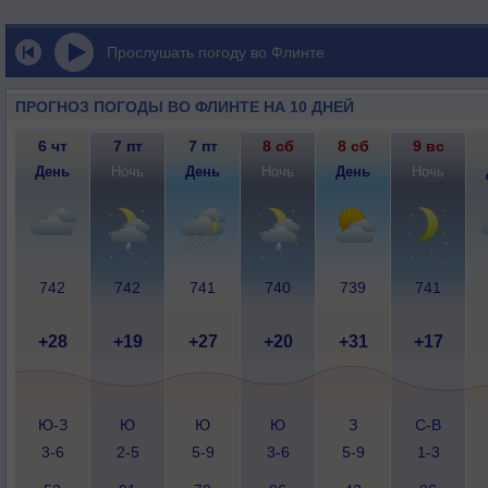
Прослушать погоду во Флинте
ПРОГНОЗ ПОГОДЫ ВО ФЛИНТЕ НА 10 ДНЕЙ
6 чт
7 пт
7 пт
8 сб
8 сб
9 вс
День
Ночь
День
Ночь
День
Ночь
742
742
741
740
739
741
+28
+19
+27
+20
+31
+17
Ю-З
Ю
Ю
Ю
З
С-В
3-6
2-5
5-9
3-6
5-9
1-3