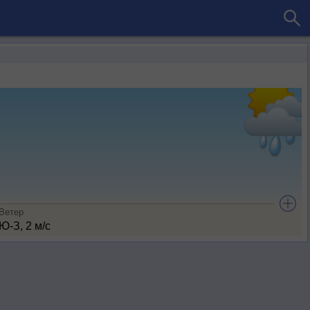
Ветер
Ю-З, 2 м/с