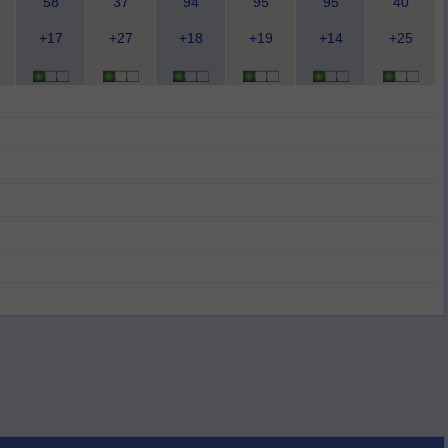
58
37
94
95
95
40
+17
+27
+18
+19
+14
+25