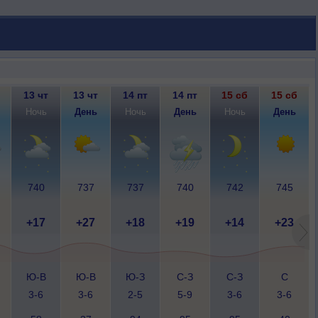
13 чт
13 чт
14 пт
14 пт
15 сб
15 сб
Ночь
День
Ночь
День
Ночь
День
740
737
737
740
742
745
+17
+27
+18
+19
+14
+23
Ю-В
Ю-В
Ю-З
С-З
С-З
С
3-6
3-6
2-5
5-9
3-6
3-6