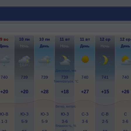
9 вс
10 пн
10 пн
11 вт
11 вт
12 ср
12 ср
День
Ночь
День
Ночь
День
Ночь
День
Давление, мм
740
739
739
739
740
741
740
Температура, °C
+20
+20
+28
+18
+27
+15
+26
Ветер, метр/с
Ю-В
Ю-З
Ю-З
Ю-З
С-З
С-В
С
1-3
5-9
5-9
3-6
3-6
2-5
3-6
Влажность, %