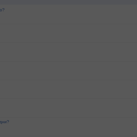
го?
 дни?