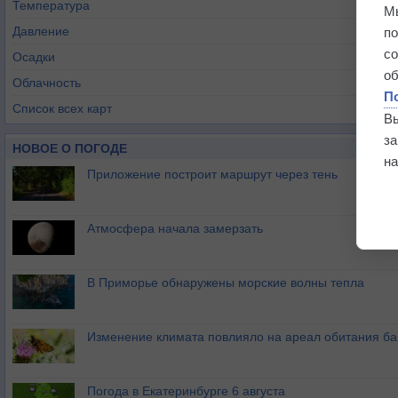
Температура
М
Давление
п
с
Осадки
о
Облачность
П
Список всех карт
В
з
НОВОЕ О ПОГОДЕ
на
Приложение построит маршрут через тень
Атмосфера начала замерзать
В Приморье обнаружены морские волны тепла
Изменение климата повлияло на ареал обитания ба
Погода в Екатеринбурге 6 августа