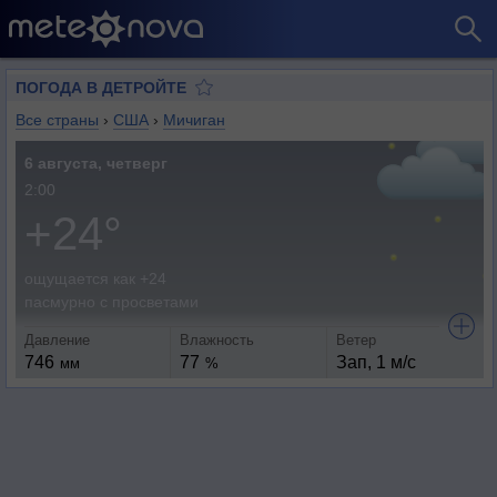
ПОГОДА В ДЕТРОЙТЕ
Все страны
›
США
›
Мичиган
6 августа, четверг
2:00
+24°
ощущается как +24
пасмурно с просветами
Давление
Влажность
Ветер
746
77
Зап, 1 м/с
мм
%