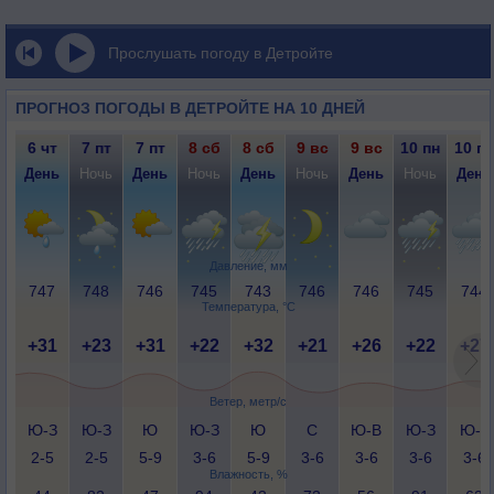
Прослушать погоду в Детройте
ПРОГНОЗ ПОГОДЫ В ДЕТРОЙТЕ НА 10 ДНЕЙ
6 чт
7 пт
7 пт
8 сб
8 сб
9 вс
9 вс
10 пн
10 пн
День
Ночь
День
Ночь
День
Ночь
День
Ночь
День
Давление, мм
747
748
746
745
743
746
746
745
744
Температура, °C
+31
+23
+31
+22
+32
+21
+26
+22
+27
Ветер, метр/с
Ю-З
Ю-З
Ю
Ю-З
Ю
С
Ю-В
Ю-З
Ю-З
2-5
2-5
5-9
3-6
5-9
3-6
3-6
3-6
3-6
Влажность, %