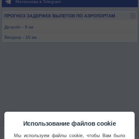
Метеонова в Telegram
ПРОГНОЗ ЗАДЕРЖЕК ВЫЛЕТОВ ПО АЭРОПОРТАМ
Детройт - 9 км
Виндзор - 10 км
Трой - 26 км
Детройт / Гроссе Айль - 28 км
Детройт - 28 км
Маунт-Клеменс - 36 км
Использование файлов cookie
КАРТЫ ПОГОДЫ В ДЕТРОЙТЕ
Мы используем файлы cookie, чтобы Вам было