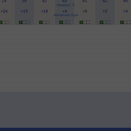
19
35
42
83
81
82
84
Комфорт, °C
+24
+13
+18
+4
+8
+2
+4
Магнитные бури