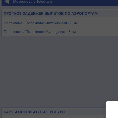
Метеонова в Telegram
ПРОГНОЗ ЗАДЕРЖЕК ВЫЛЕТОВ ПО АЭРОПОРТАМ
Полокване / Полокване Интернэшнл - 5 км
Полокване / Полокване Муниципал - 5 км
Луис-Тричард / АФБ Макхадо - 86 км
Тсанеен - 90 км
Луис-Тричард / Макхадо - 102 км
Марбл-Холл - 122 км
КАРТЫ ПОГОДЫ В ПИТЕРСБУРГЕ