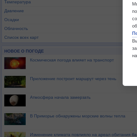
Температура
М
Давление
п
с
Осадки
о
Облачность
П
Список всех карт
В
з
НОВОЕ О ПОГОДЕ
на
Космическая погода влияет на транспорт
Приложение построит маршрут через тень
Атмосфера начала замерзать
В Приморье обнаружены морские волны тепла
Изменение климата повлияло на ареал обитания ба