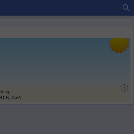
Ветер
Ю-В, 4 м/с