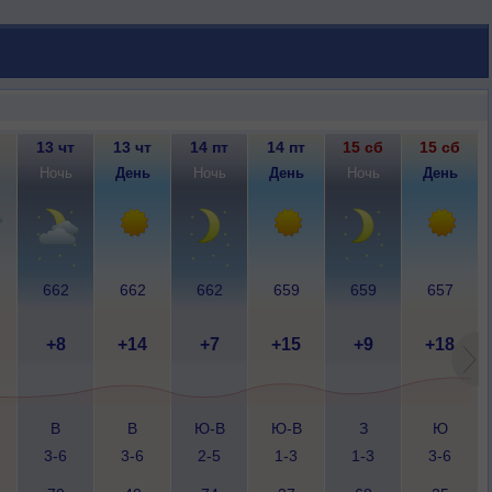
13 чт
13 чт
14 пт
14 пт
15 сб
15 сб
Ночь
День
Ночь
День
Ночь
День
662
662
662
659
659
657
+8
+14
+7
+15
+9
+18
В
В
Ю-В
Ю-В
З
Ю
3-6
3-6
2-5
1-3
1-3
3-6