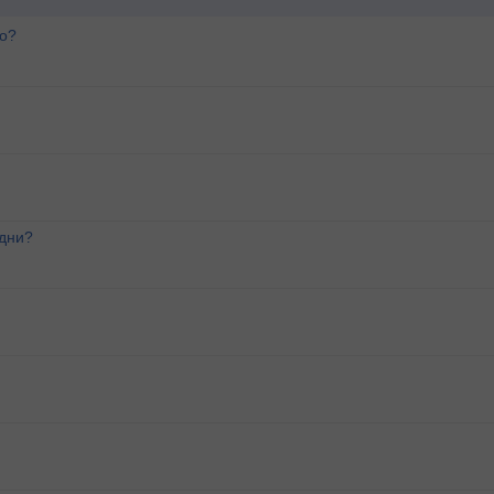
го?
 дни?