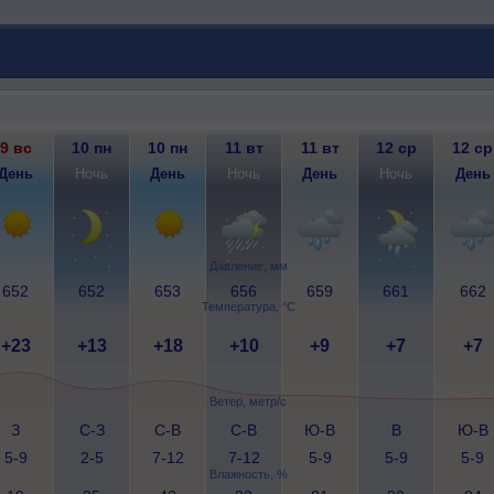
9 вс
10 пн
10 пн
11 вт
11 вт
12 ср
12 ср
День
Ночь
День
Ночь
День
Ночь
День
Давление, мм
652
652
653
656
659
661
662
Температура, °C
+23
+13
+18
+10
+9
+7
+7
Ветер, метр/с
З
С-З
С-В
С-В
Ю-В
В
Ю-В
5-9
2-5
7-12
7-12
5-9
5-9
5-9
Влажность, %