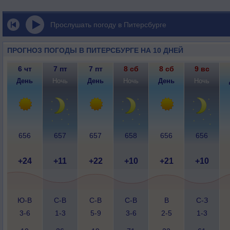
Прослушать погоду в Питерсбурге
ПРОГНОЗ ПОГОДЫ В ПИТЕРСБУРГЕ НА 10 ДНЕЙ
6 чт
7 пт
7 пт
8 сб
8 сб
9 вс
День
Ночь
День
Ночь
День
Ночь
656
657
657
658
656
656
+24
+11
+22
+10
+21
+10
Ю-В
С-В
С-В
С-В
В
С-З
3-6
1-3
5-9
3-6
2-5
1-3