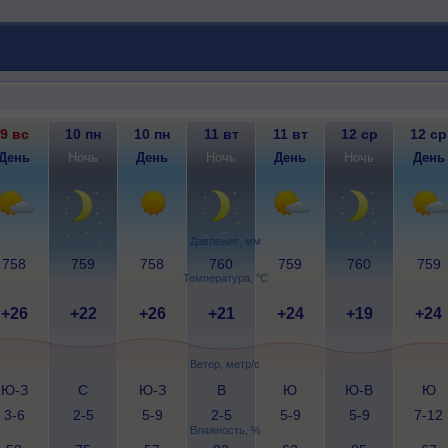
9 вс
10 пн
10 пн
11 вт
11 вт
12 ср
12 ср
День
Ночь
День
Ночь
День
Ночь
День
Давление, мм
758
759
758
760
759
760
759
Температура, °C
+26
+22
+26
+21
+24
+19
+24
Ветер, метр/с
Ю-З
С
Ю-З
В
Ю
Ю-В
Ю
3-6
2-5
5-9
2-5
5-9
5-9
7-12
Влажность, %