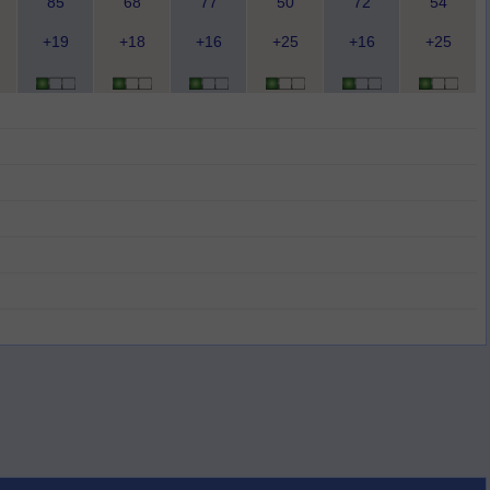
85
68
77
50
72
54
+19
+18
+16
+25
+16
+25