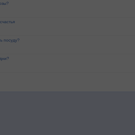
озы?
счастья
ь посуду?
 дни?