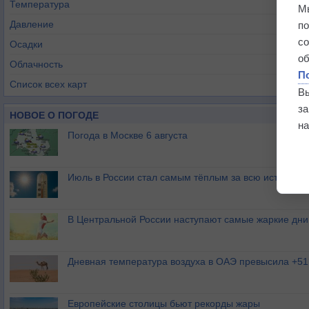
Температура
М
Давление
п
с
Осадки
о
Облачность
П
Список всех карт
В
з
НОВОЕ О ПОГОДЕ
на
Погода в Москве 6 августа
Июль в России стал самым тёплым за всю историю
В Центральной России наступают самые жаркие дни 
Дневная температура воздуха в ОАЭ превысила +51
Европейские столицы бьют рекорды жары