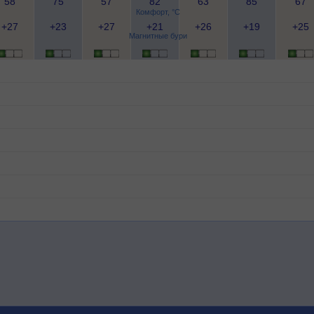
58
75
57
82
63
85
67
Комфорт, °C
+27
+23
+27
+21
+26
+19
+25
Магнитные бури