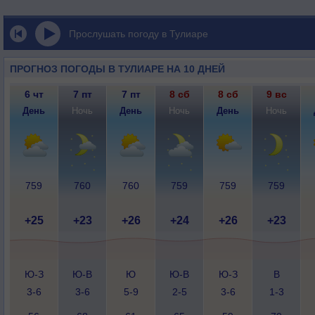
Прослушать погоду в Тулиаре
ПРОГНОЗ ПОГОДЫ В ТУЛИАРЕ НА 10 ДНЕЙ
6 чт
7 пт
7 пт
8 сб
8 сб
9 вс
День
Ночь
День
Ночь
День
Ночь
759
760
760
759
759
759
+25
+23
+26
+24
+26
+23
Ю-З
Ю-В
Ю
Ю-В
Ю-З
В
3-6
3-6
5-9
2-5
3-6
1-3