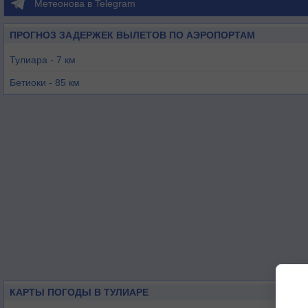
Метеонова в Telegram
ПРОГНОЗ ЗАДЕРЖЕК ВЫЛЕТОВ ПО АЭРОПОРТАМ
Тулиара - 7 км
Бетиоки - 85 км
Анказуабу - 147 км
Мурумбе - 180 км
Ампанихи - 185 км
Бекили - 194 км
КАРТЫ ПОГОДЫ В ТУЛИАРЕ