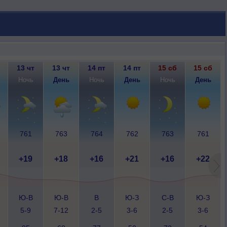
13 чт
13 чт
14 пт
14 пт
15 сб
15 сб
Ночь
День
Ночь
День
Ночь
День
761
763
764
762
763
761
+19
+18
+16
+21
+16
+22
Ю-В
Ю-В
В
Ю-З
С-В
Ю-З
5-9
7-12
2-5
3-6
2-5
3-6