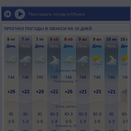
Прослушать погоду в Обуаси
ПРОГНОЗ ПОГОДЫ В ОБУАСИ НА 10 ДНЕЙ
6 чт
7 пт
7 пт
8 сб
8 сб
9 вс
9 вс
10 пн
10 пн
День
Ночь
День
Ночь
День
Ночь
День
Ночь
День
Давление, мм
744
746
745
745
746
746
746
746
746
Температура, °C
+26
+22
+28
+21
+26
+21
+25
+21
+29
Ветер, метр/с
Ю
Ю
Ю
Ю-З
Ю-З
Ю-З
Ю-З
Ю
Ю-З
2-5
1-3
2-5
1-3
2-5
1-3
2-5
1-3
2-5
Влажность, %