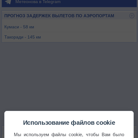
Метеонова в Telegram
ПРОГНОЗ ЗАДЕРЖЕК ВЫЛЕТОВ ПО АЭРОПОРТАМ
Кумаси - 58 км
Такоради - 145 км
Суньяни - 148 км
Аккра - 180 км
Абенгуру - 206 км
Бондуку - 235 км
Использование файлов cookie
КАРТЫ ПОГОДЫ В ОБУАСИ
Мы используем файлы cookie, чтобы Вам было