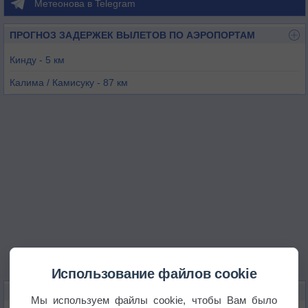
Метеонова в Telegram
ПРОГНОЗ ЗАДЕРЖЕК ВЫЛЕТОВ ПО АЭРОПОРТАМ
Кинду - 5 км
Калима / Камисуку - 87 км
Калима / Кинкунгва - 96 км
Шабунда - 156 км
Катако-Комб - 178 км
Пуния - 181 км
Использование файлов cookie
КАРТЫ ПОГОДЫ В КИНДУ
Мы используем файлы cookie, чтобы Вам было