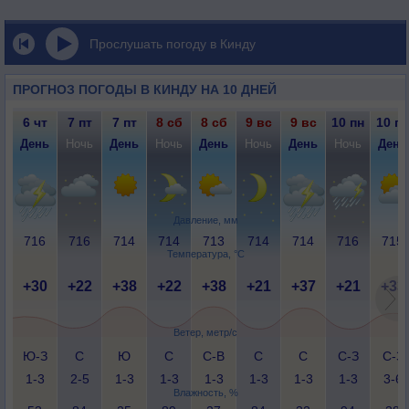
Прослушать погоду в Кинду
ПРОГНОЗ ПОГОДЫ В КИНДУ НА 10 ДНЕЙ
6 чт
7 пт
7 пт
8 сб
8 сб
9 вс
9 вс
10 пн
10 пн
День
Ночь
День
Ночь
День
Ночь
День
Ночь
День
Давление, мм
716
716
714
714
713
714
714
716
715
Температура, °C
+30
+22
+38
+22
+38
+21
+37
+21
+33
Ветер, метр/с
Ю-З
С
Ю
С
С-В
С
С
С-З
С-З
1-3
2-5
1-3
1-3
1-3
1-3
1-3
1-3
3-6
Влажность, %