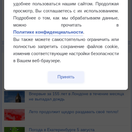
Температура
удобнее пользоваться нашим сайтом. Продолжая
Давление
просмотр, Вы соглашаетесь с их использованием.
Подробнее о том, как мы обрабатываем данные,
Осадки
можно прочитать в
Облачность
Политике конфиденциальности
.
Список всех карт
Вы также можете самостоятельно ограничить или
полностью запретить сохранение файлов cookie,
НОВОЕ О ПОГОДЕ
изменив соответствующие настройки безопасности
Дневная температура воздуха в ОАЭ превысила
в Вашем веб-браузере.
+51°
Европейские столицы бьют рекорды жары
Принять
Впервые за 155 лет в Лондоне в течение месяца
не выпадал дождь
Лето продолжит щедро раздавать своё тепло!
Погода в Екатеринбурге 5 августа