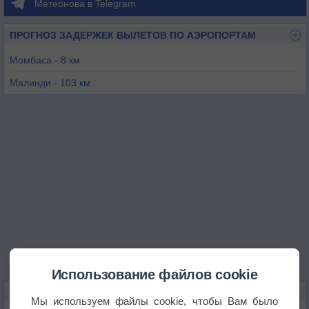
Метеонова в Telegram
ПРОГНОЗ ЗАДЕРЖЕК ВЫЛЕТОВ ПО АЭРОПОРТАМ
Момбаса - 8 км
Малинди - 103 км
Танга - 133 км
Чейк-Чейк - 135 км
Вои - 142 км
Момбо - 179 км
Использование файлов cookie
КАРТЫ ПОГОДЫ В МОМБАСЕ
Мы используем файлы cookie, чтобы Вам было