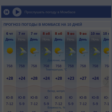
Прослушать погоду в Момбасе
ПРОГНОЗ ПОГОДЫ В МОМБАСЕ НА 10 ДНЕЙ
6 чт
7 пт
7 пт
8 сб
8 сб
9 вс
9 вс
10 пн
10 пн
День
Ночь
День
Ночь
День
Ночь
День
Ночь
День
Давление, мм
758
758
758
758
758
758
758
758
758
Температура, °C
+28
+24
+28
+24
+28
+23
+27
+24
+27
Ветер, метр/с
Ю-В
Ю-В
Ю-В
Ю
Ю-В
Ю
Ю-В
Ю-В
Ю-В
7-12
5-9
7-12
5-9
7-12
5-9
7-12
5-9
7-12
Влажность, %