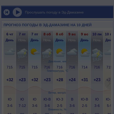
Прослушать погоду в Эд-Дамазине
ПРОГНОЗ ПОГОДЫ В ЭД-ДАМАЗИНЕ НА 10 ДНЕЙ
6 чт
7 пт
7 пт
8 сб
8 сб
9 вс
9 вс
10 пн
10 пн
День
Ночь
День
Ночь
День
Ночь
День
Ночь
День
Давление, мм
715
715
715
716
716
716
714
716
715
Температура, °C
+32
+23
+32
+23
+28
+24
+31
+23
+25
Ветер, метр/с
Ю
Ю
Ю
Ю-В
Ю-З
В
Ю-В
Ю
Ю-В
3-6
7-12
3-6
3-6
2-5
3-6
2-5
3-6
5-9
Влажность, %