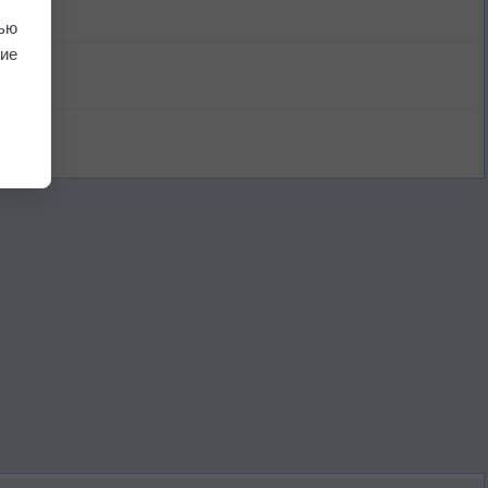
ью
ие