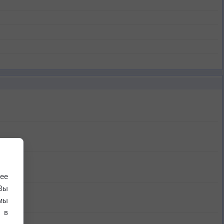
ее
Вы
мы
 в