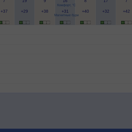
7
19
9
16
8
17
7
Комфорт, °C
+37
+29
+38
+31
+40
+32
+42
Магнитные бури