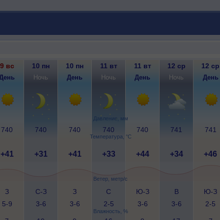
9 вс
10 пн
10 пн
11 вт
11 вт
12 ср
12 ср
День
Ночь
День
Ночь
День
Ночь
День
Давление, мм
740
740
740
740
740
741
741
Температура, °C
+41
+31
+41
+33
+44
+34
+46
Ветер, метр/с
З
С-З
З
С
Ю-З
В
Ю-З
5-9
3-6
3-6
2-5
3-6
3-6
2-5
Влажность, %