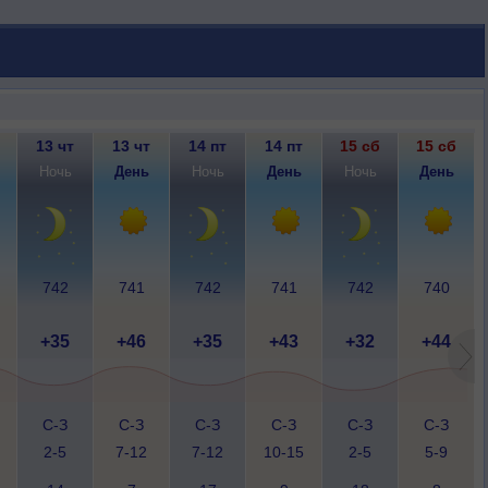
13 чт
13 чт
14 пт
14 пт
15 сб
15 сб
Ночь
День
Ночь
День
Ночь
День
742
741
742
741
742
740
+35
+46
+35
+43
+32
+44
С-З
С-З
С-З
С-З
С-З
С-З
2-5
7-12
7-12
10-15
2-5
5-9