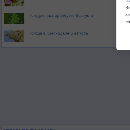
П
В
з
Погода в Екатеринбурге 6 августа
на
Погода в Краснодаре 6 августа