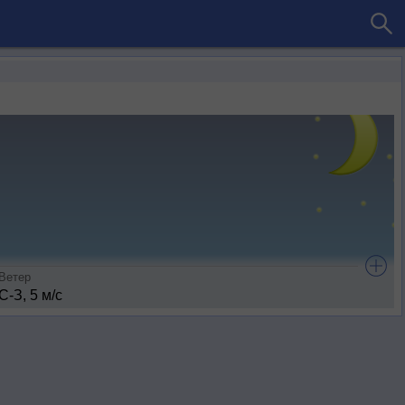
Ветер
С-З, 5 м/с