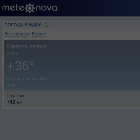
ПОГОДА В ИДФУ
Все страны
›
Египет
6 августа, четверг
20:00
+36°
ощущается как +33
ясно
Давление
742
мм