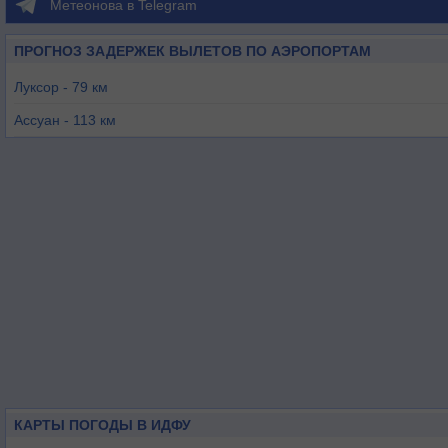
Метеонова в Telegram
ПРОГНОЗ ЗАДЕРЖЕК ВЫЛЕТОВ ПО АЭРОПОРТАМ
Луксор - 79 км
Ассуан - 113 км
Марса-Алам - 184 км
Сохаг - 189 км
Эль-Карга - 236 км
Хургада Инт. - 262 км
КАРТЫ ПОГОДЫ В ИДФУ