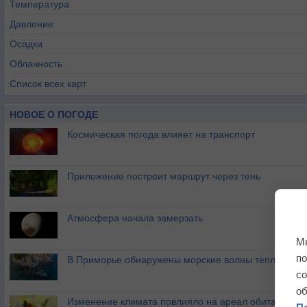
Температура
Давление
Осадки
Облачность
Список всех карт
НОВОЕ О ПОГОДЕ
Космическая погода влияет на транспорт
Приложение построит маршрут через тень
Атмосфера начала замерзать
М
п
В Приморье обнаружены морские волны тепла
с
о
Изменение климата повлияло на ареал обитания ба