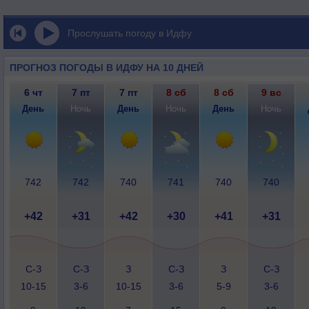
Прослушать погоду в Идфу
ПРОГНОЗ ПОГОДЫ В ИДФУ НА 10 ДНЕЙ
6 чт
7 пт
7 пт
8 сб
8 сб
9 вс
День
Ночь
День
Ночь
День
Ночь
742
742
740
741
740
740
+42
+31
+42
+30
+41
+31
С-З
С-З
З
С-З
З
С-З
10-15
3-6
10-15
3-6
5-9
3-6