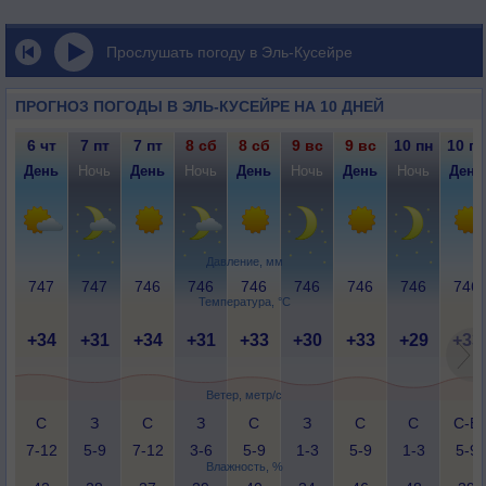
Прослушать погоду в Эль-Кусейре
ПРОГНОЗ ПОГОДЫ В ЭЛЬ-КУСЕЙРЕ НА 10 ДНЕЙ
6 чт
7 пт
7 пт
8 сб
8 сб
9 вс
9 вс
10 пн
10 пн
День
Ночь
День
Ночь
День
Ночь
День
Ночь
День
Давление, мм
747
747
746
746
746
746
746
746
746
Температура, °C
+34
+31
+34
+31
+33
+30
+33
+29
+33
Ветер, метр/с
С
З
С
З
С
З
С
С
С-В
7-12
5-9
7-12
3-6
5-9
1-3
5-9
1-3
5-9
Влажность, %