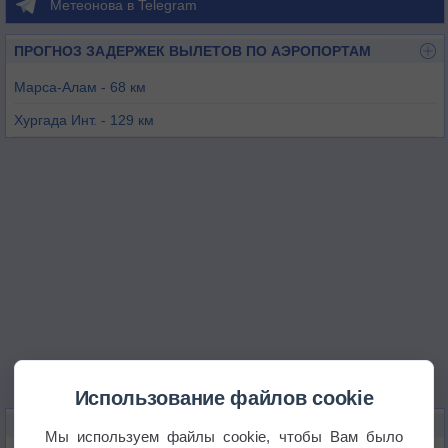
Метеонова в Telegram
ПРОГНОЗ ЗАДЕРЖЕК ВЫЛЕТОВ ПО АЭРОПОРТАМ
Марса-Алам - 68 км
Хургада Инт. - 129 км
Хургада / Эль-Гуна - 153 км
Луксор - 165 км
Шарм-Эль-Шейх - 209 км
Ваджх - 219 км
Использование файлов cookie
КАРТЫ ПОГОДЫ В ЭЛЬ-КУСЕЙРЕ
Мы используем файлы cookie, чтобы Вам было