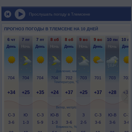
Прослушать погоду в Тлемсене
ПРОГНОЗ ПОГОДЫ В ТЛЕМСЕНЕ НА 10 ДНЕЙ
6 чт
7 пт
7 пт
8 сб
8 сб
9 вс
9 вс
10 пн
10 пн
День
Ночь
День
Ночь
День
Ночь
День
Ночь
День
Давление, мм
704
704
704
704
702
703
701
703
702
Температура, °C
+34
+25
+35
+24
+37
+25
+37
+28
+35
Ветер, метр/с
С-З
Ю
С-З
Ю-В
С
З
С-З
Ю-В
С-З
3-6
1-3
5-9
1-3
3-6
2-5
3-6
3-6
3-6
Влажность, %