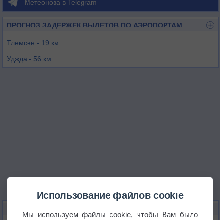
Метеонова в Telegram
ПРОГНОЗ ЗАДЕРЖЕК ВЫЛЕТОВ ПО АЭРОПОРТАМ
Тлемсен - 19 км
Уджда - 56 км
Сиди-Бель-Аббес - 73 км
Оран / Оран Тафарауи - 102 км
Оран / Сениа - 105 км
Грисс - 138 км
Использование файлов cookie
КАРТЫ ПОГОДЫ В ТЛЕМСЕНЕ
Мы используем файлы cookie, чтобы Вам было