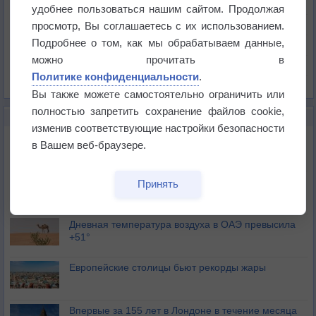
Температура
удобнее пользоваться нашим сайтом. Продолжая
Давление
просмотр, Вы соглашаетесь с их использованием.
Подробнее о том, как мы обрабатываем данные,
Осадки
можно прочитать в
Облачность
Политике конфиденциальности
.
Список всех карт
Вы также можете самостоятельно ограничить или
полностью запретить сохранение файлов cookie,
НОВОЕ О ПОГОДЕ
изменив соответствующие настройки безопасности
Июль в России стал самым тёплым за всю
в Вашем веб-браузере.
историю
В Центральной России наступают самые жаркие
Принять
дни этого лета
Дневная температура воздуха в ОАЭ превысила
+51°
Европейские столицы бьют рекорды жары
Впервые за 155 лет в Лондоне в течение месяца