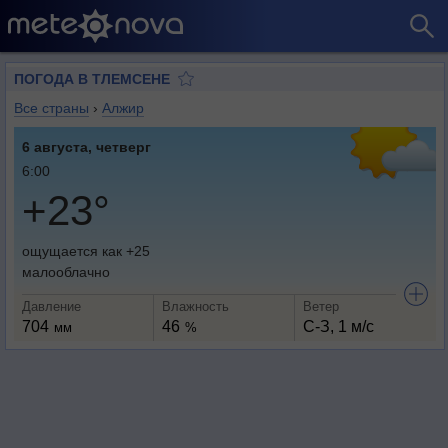
ПОГОДА В ТЛЕМСЕНЕ
Все страны
›
Алжир
6 августа, четверг
6:00
+23°
ощущается как +25
малооблачно
Давление
Влажность
Ветер
704
46
С-З, 1 м/с
мм
%