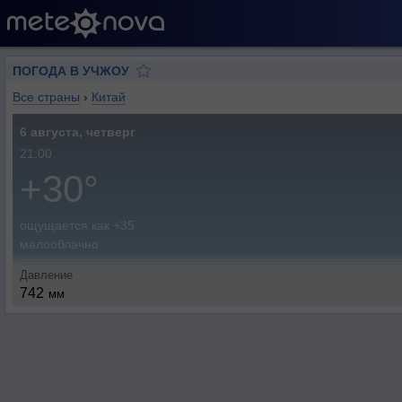
ПОГОДА В УЧЖОУ
Все страны
›
Китай
6 августа, четверг
21:00
+30°
ощущается как +35
малооблачно
Давление
742
мм