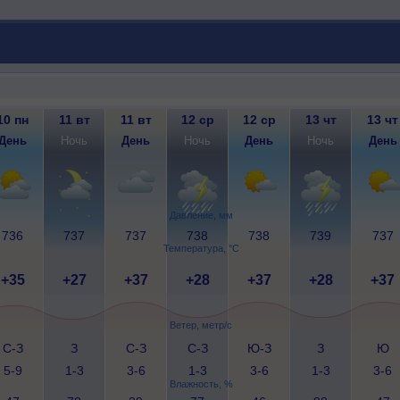
10 пн
11 вт
11 вт
12 ср
12 ср
13 чт
13 чт
День
Ночь
День
Ночь
День
Ночь
День
Давление, мм
736
737
737
738
738
739
737
Температура, °C
+35
+27
+37
+28
+37
+28
+37
Ветер, метр/с
С-З
З
С-З
С-З
Ю-З
З
Ю
5-9
1-3
3-6
1-3
3-6
1-3
3-6
Влажность, %