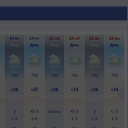
14 пт
14 пт
15 сб
15 сб
16 вс
16 вс
Ночь
День
Ночь
День
Ночь
День
739
738
739
740
740
739
+28
+37
+28
+33
+26
+34
З
Ю-З
Штиль
Ю-З
З
С-З
1-3
3-6
1-3
1-3
1-3