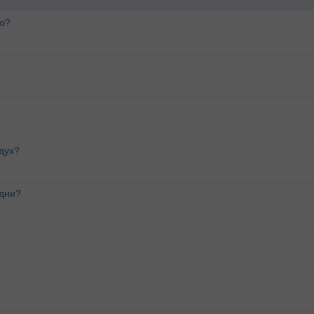
го?
дух?
 дни?