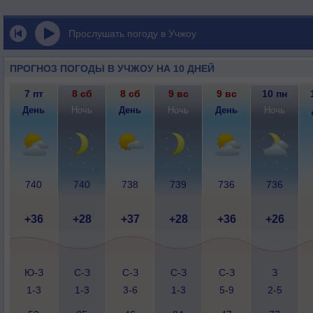
Прослушать погоду в Учжоу
ПРОГНОЗ ПОГОДЫ В УЧЖОУ НА 10 ДНЕЙ
7 пт
8 сб
8 сб
9 вс
9 вс
10 пн
День
Ночь
День
Ночь
День
Ночь
740
740
738
739
736
736
+36
+28
+37
+28
+36
+26
Ю-З
С-З
С-З
С-З
С-З
З
1-3
1-3
3-6
1-3
5-9
2-5