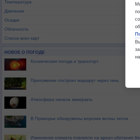
Температура
М
Давление
п
с
Осадки
о
Облачность
П
Список всех карт
В
з
НОВОЕ О ПОГОДЕ
на
Космическая погода и транспорт
Приложение построит маршрут через тень
Атмосфера начала замерзать
В Приморье обнаружены морские волны тепла
Изменение климата повлияло на ареал обитания ба