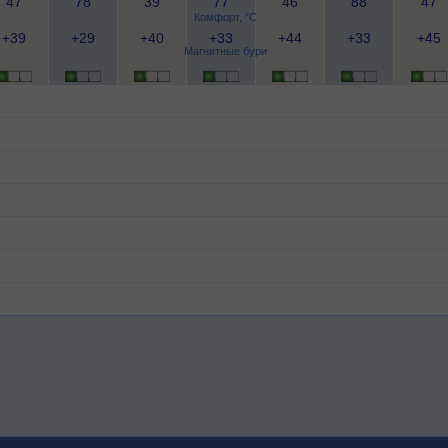
47
78
39
77
46
88
47
Комфорт, °C
+39
+29
+40
+33
+44
+33
+45
Магнитные бури