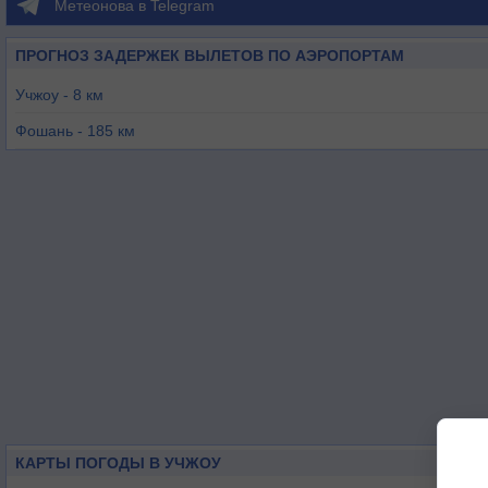
Метеонова в Telegram
ПРОГНОЗ ЗАДЕРЖЕК ВЫЛЕТОВ ПО АЭРОПОРТАМ
Учжоу - 8 км
Фошань - 185 км
Гуанджоу - 203 км
Лючжоу - 212 км
Гуйлинь - 232 км
Чжухай - 268 км
КАРТЫ ПОГОДЫ В УЧЖОУ