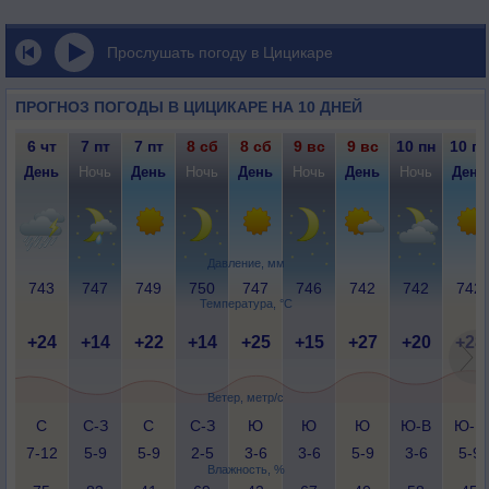
Прослушать погоду в Цицикаре
ПРОГНОЗ ПОГОДЫ В ЦИЦИКАРЕ НА 10 ДНЕЙ
6 чт
7 пт
7 пт
8 сб
8 сб
9 вс
9 вс
10 пн
10 пн
День
Ночь
День
Ночь
День
Ночь
День
Ночь
День
Давление, мм
743
747
749
750
747
746
742
742
742
Температура, °C
+24
+14
+22
+14
+25
+15
+27
+20
+28
Ветер, метр/с
С
С-З
С
С-З
Ю
Ю
Ю
Ю-В
Ю-В
7-12
5-9
5-9
2-5
3-6
3-6
5-9
3-6
5-9
Влажность, %