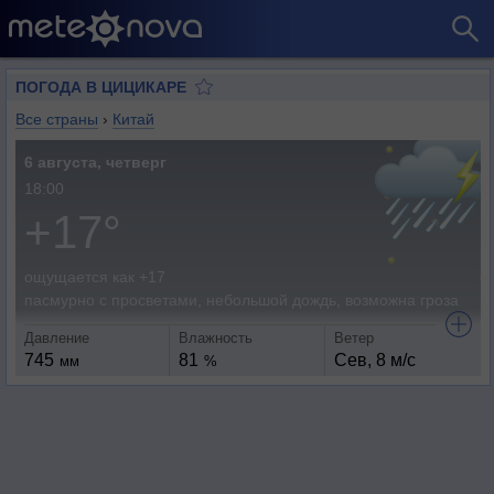
ПОГОДА В ЦИЦИКАРЕ
Все страны
›
Китай
6 августа, четверг
18:00
+17°
ощущается как +17
пасмурно с просветами, небольшой дождь, возможна гроза
Давление
Влажность
Ветер
745
81
Сев, 8 м/с
мм
%