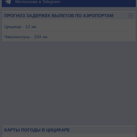
Метеонова в Telegram
ПРОГНОЗ ЗАДЕРЖЕК ВЫЛЕТОВ ПО АЭРОПОРТАМ
Цицикар - 12 км
Чжаланьтунь - 104 км
Дацин - 131 км
Улан-Хото - 194 км
Харбин - 262 км
Аршан - 302 км
КАРТЫ ПОГОДЫ В ЦИЦИКАРЕ