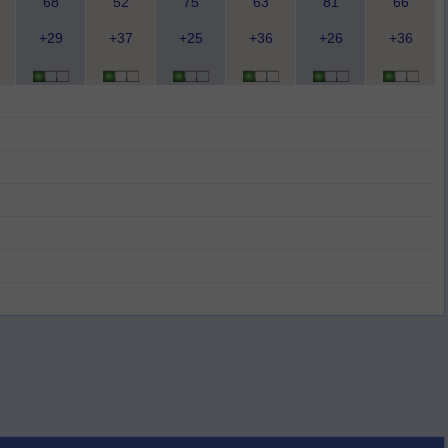
68
52
75
63
81
66
+29
+37
+25
+36
+26
+36