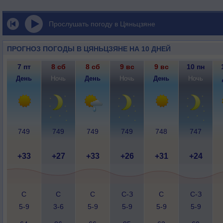
Прослушать погоду в Цяньцзяне
ПРОГНОЗ ПОГОДЫ В ЦЯНЬЦЗЯНЕ НА 10 ДНЕЙ
7 пт
8 сб
8 сб
9 вс
9 вс
10 пн
День
Ночь
День
Ночь
День
Ночь
749
749
749
749
748
747
+33
+27
+33
+26
+31
+24
С
С
С
С-З
С
С-З
5-9
3-6
5-9
5-9
5-9
5-9