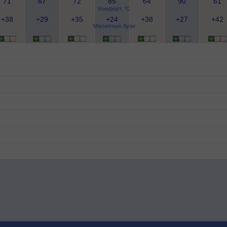
71
67
72
85
64
90
61
Комфорт, °C
+38
+29
+35
+24
+38
+27
+42
Магнитные бури