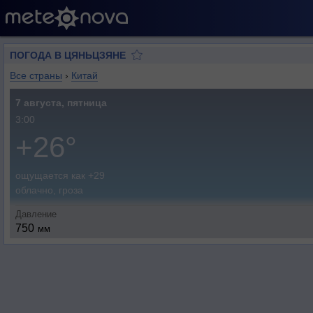
ПОГОДА В ЦЯНЬЦЗЯНЕ
Все страны
›
Китай
7 августа, пятница
3:00
+26°
ощущается как +29
облачно, гроза
Давление
750
мм