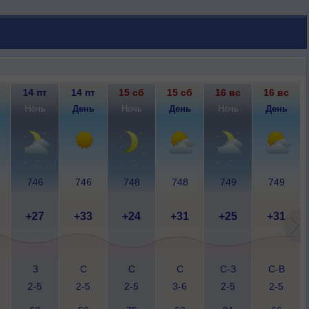
14 пт
14 пт
15 сб
15 сб
16 вс
16 вс
Ночь
День
Ночь
День
Ночь
День
746
746
748
748
749
749
+27
+33
+24
+31
+25
+31
З
С
С
С
С-З
С-В
2-5
2-5
2-5
3-6
2-5
2-5