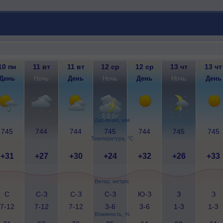
10 пн
11 вт
11 вт
12 ср
12 ср
13 чт
13 чт
День
Ночь
День
Ночь
День
Ночь
День
Давление, мм
745
744
744
745
744
745
745
Температура, °C
+31
+27
+30
+24
+32
+26
+33
Ветер, метр/с
С
С-З
С-З
С-З
Ю-З
З
З
7-12
7-12
7-12
3-6
3-6
1-3
1-3
Влажность, %