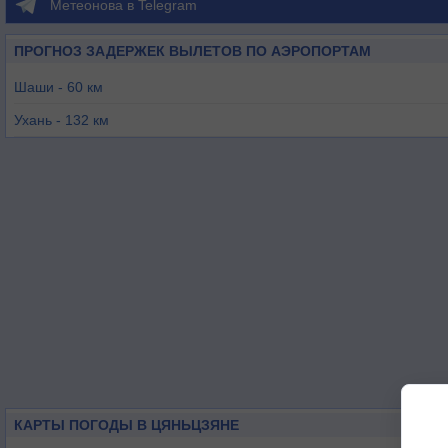
Метеонова в Telegram
ПРОГНОЗ ЗАДЕРЖЕК ВЫЛЕТОВ ПО АЭРОПОРТАМ
Шаши - 60 км
Ухань - 132 км
Ичан - 137 км
Сянъян - 203 км
Чандэ - 205 км
Чанша - 247 км
КАРТЫ ПОГОДЫ В ЦЯНЬЦЗЯНЕ