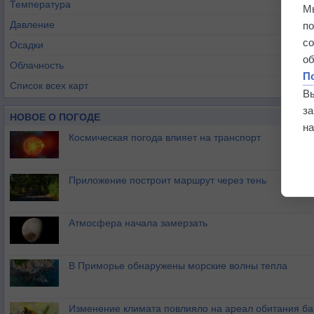
Температура
М
Давление
п
с
Осадки
о
Облачность
П
Список всех карт
В
з
НОВОЕ О ПОГОДЕ
на
Космическая погода влияет на транспорт
Приложение построит маршрут через тень
Атмосфера начала замерзать
В Приморье обнаружены морские волны тепла
Изменение климата повлияло на ареал обитания ба