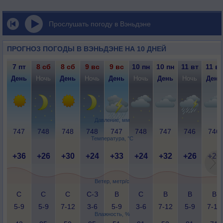
Прослушать погоду в Вэньдэне
ПРОГНОЗ ПОГОДЫ В ВЭНЬДЭНЕ НА 10 ДНЕЙ
7 пт
8 сб
8 сб
9 вс
9 вс
10 пн
10 пн
11 вт
11 вт
День
Ночь
День
Ночь
День
Ночь
День
Ночь
День
Давление, мм
747
748
748
748
747
748
747
746
746
Температура, °C
+36
+26
+30
+24
+33
+24
+32
+26
+26
Ветер, метр/с
С
С
С
С-З
В
С
В
В
В
5-9
5-9
7-12
3-6
5-9
3-6
7-12
5-9
7-12
Влажность, %