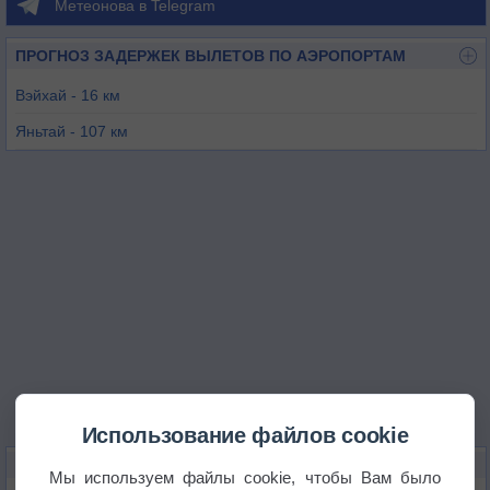
Метеонова в Telegram
ПРОГНОЗ ЗАДЕРЖЕК ВЫЛЕТОВ ПО АЭРОПОРТАМ
Вэйхай - 16 км
Яньтай - 107 км
Циндао - 182 км
Далянь - 201 км
Вэйфан - 268 км
Дунъин - 291 км
Использование файлов cookie
КАРТЫ ПОГОДЫ В ВЭНЬДЭНЕ
Мы используем файлы cookie, чтобы Вам было