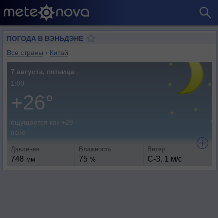
ПОГОДА В ВЭНЬДЭНЕ
Все страны
›
Китай
7 августа, пятница
1:00
+26°
ощущается как +28
ясно
Давление
Влажность
Ветер
748
75
С-З, 1 м/с
мм
%