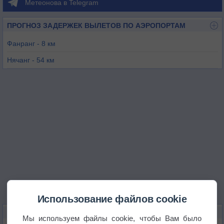
Метеонова в Telegram
ПРОГНОЗ ЗАДЕРЖЕК ВЫЛЕТОВ ПО АЭРОПОРТАМ
Фанранг - 8 км
Нячанг - 54 км
Далат - 71 км
Камли - 76 км
Дак Лак - 154 км
Туихоа - 169 км
Использование файлов cookie
КАРТЫ ПОГОДЫ В ФАНРАНГ-ТХАПТЯМЕ
Мы используем файлы cookie, чтобы Вам было