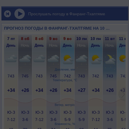
Прослушать погоду в Фанранг-Тхаптяме
ПРОГНОЗ ПОГОДЫ В ФАНРАНГ-ТХАПТЯМЕ НА 10 ДНЕЙ
7 пт
8 сб
8 сб
9 вс
9 вс
10 пн
10 пн
11 вт
11 вт
День
Ночь
День
Ночь
День
Ночь
День
Ночь
День
Давление, мм
743
745
743
745
742
743
742
743
742
Температура, °C
+34
+26
+34
+26
+34
+27
+34
+26
+33
Ветер, метр/с
Ю-З
Ю-З
Ю-З
Ю-З
Ю-З
Ю-З
Ю-З
Ю-З
Ю-З
7-12
3-6
7-12
3-6
5-9
5-9
7-12
3-6
5-9
Влажность, %