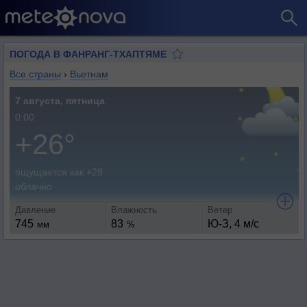
ПОГОДА В ФАНРАНГ-ТХАПТЯМЕ
Все страны
›
Вьетнам
7 августа, пятница
0:00
+26°
ощущается как +28
облачно
Давление
Влажность
Ветер
745
83
Ю-З, 4 м/с
мм
%