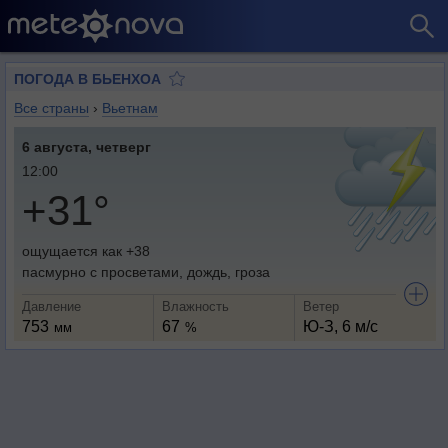
ПОГОДА В БЬЕНХОА
Все страны
›
Вьетнам
6 августа, четверг
12:00
+31°
ощущается как +38
пасмурно с просветами, дождь, гроза
Давление
Влажность
Ветер
753
67
Ю-З, 6 м/с
мм
%