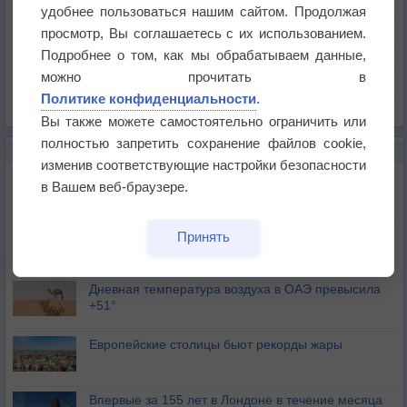
Температура
удобнее пользоваться нашим сайтом. Продолжая
Давление
просмотр, Вы соглашаетесь с их использованием.
Подробнее о том, как мы обрабатываем данные,
Осадки
можно прочитать в
Облачность
Политике конфиденциальности
.
Список всех карт
Вы также можете самостоятельно ограничить или
полностью запретить сохранение файлов cookie,
НОВОЕ О ПОГОДЕ
изменив соответствующие настройки безопасности
Июль в России стал самым тёплым за всю
в Вашем веб-браузере.
историю
В Центральной России наступают самые жаркие
Принять
дни этого лета
Дневная температура воздуха в ОАЭ превысила
+51°
Европейские столицы бьют рекорды жары
Впервые за 155 лет в Лондоне в течение месяца