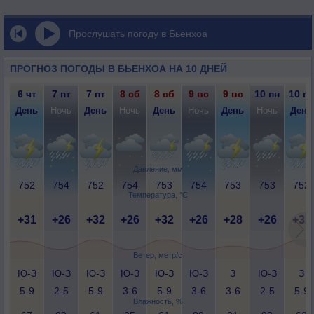
Прослушать погоду в Бьенхоа
ПРОГНОЗ ПОГОДЫ В БЬЕНХОА НА 10 ДНЕЙ
6 чт
7 пт
7 пт
8 сб
8 сб
9 вс
9 вс
10 пн
10 пн
День
Ночь
День
Ночь
День
Ночь
День
Ночь
День
Давление, мм
752
754
752
754
753
754
753
753
752
Температура, °C
+31
+26
+32
+26
+32
+26
+28
+26
+32
Ветер, метр/с
Ю-З
Ю-З
Ю-З
Ю-З
Ю-З
Ю-З
З
Ю-З
З
5-9
2-5
5-9
3-6
5-9
3-6
3-6
2-5
5-9
Влажность, %