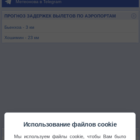
Метеонова в Telegram
ПРОГНОЗ ЗАДЕРЖЕК ВЫЛЕТОВ ПО АЭРОПОРТАМ
Бьенхоа - 3 км
Хошимин - 23 км
Вунгтау - 71 км
Кантхо - 154 км
Мондулкири - 173 км
Кратьэх - 190 км
Использование файлов cookie
КАРТЫ ПОГОДЫ В БЬЕНХОА
Мы используем файлы cookie, чтобы Вам было