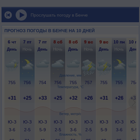
Прослушать погоду в Бенче
ПРОГНОЗ ПОГОДЫ В БЕНЧЕ НА 10 ДНЕЙ
6 чт
7 пт
7 пт
8 сб
8 сб
9 вс
9 вс
10 пн
10 пн
День
Ночь
День
Ночь
День
Ночь
День
Ночь
День
Давление, мм
755
756
754
756
755
757
755
755
754
Температура, °C
+31
+25
+33
+25
+32
+26
+31
+26
+33
Ветер, метр/с
Ю-З
Ю-З
Ю-З
Ю-З
Ю-З
Ю-З
Ю-З
Ю-З
Ю-З
3-6
2-5
5-9
2-5
3-6
2-5
5-9
3-6
5-9
Влажность, %