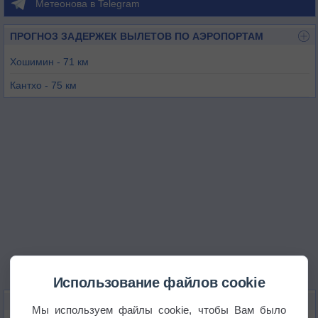
Метеонова в Telegram
ПРОГНОЗ ЗАДЕРЖЕК ВЫЛЕТОВ ПО АЭРОПОРТАМ
Хошимин - 71 км
Кантхо - 75 км
Вунгтау - 79 км
Бьенхоа - 95 км
Ратьзя - 140 км
Коншон о-в - 169 км
Использование файлов cookie
КАРТЫ ПОГОДЫ В БЕНЧЕ
Мы используем файлы cookie, чтобы Вам было