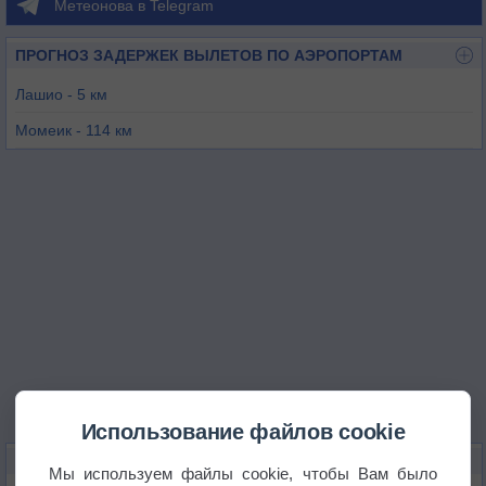
Метеонова в Telegram
ПРОГНОЗ ЗАДЕРЖЕК ВЫЛЕТОВ ПО АЭРОПОРТАМ
Лашио - 5 км
Момеик - 114 км
Бамо - 157 км
Каньюан - 170 км
Анисакан - 176 км
Дэхун - 182 км
Использование файлов cookie
КАРТЫ ПОГОДЫ В ЛАШО
Мы используем файлы cookie, чтобы Вам было