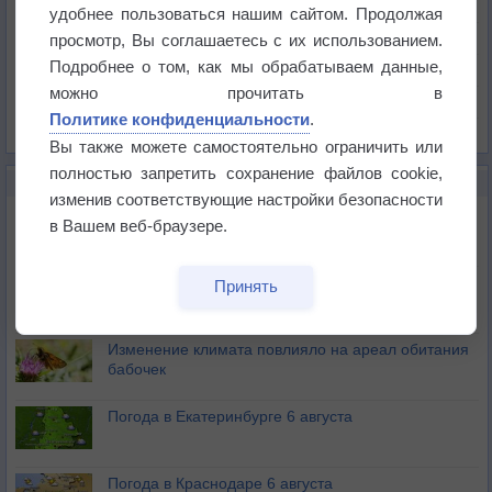
Температура
удобнее пользоваться нашим сайтом. Продолжая
Давление
просмотр, Вы соглашаетесь с их использованием.
Подробнее о том, как мы обрабатываем данные,
Осадки
можно прочитать в
Облачность
Политике конфиденциальности
.
Список всех карт
Вы также можете самостоятельно ограничить или
полностью запретить сохранение файлов cookie,
НОВОЕ О ПОГОДЕ
изменив соответствующие настройки безопасности
Атмосфера начала замерзать
в Вашем веб-браузере.
В Приморье обнаружены морские волны тепла
Принять
Изменение климата повлияло на ареал обитания
бабочек
Погода в Екатеринбурге 6 августа
Погода в Краснодаре 6 августа