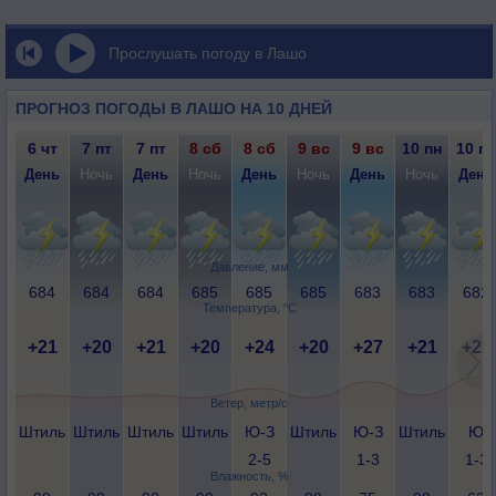
Прослушать погоду в Лашо
ПРОГНОЗ ПОГОДЫ В ЛАШО НА 10 ДНЕЙ
6 чт
7 пт
7 пт
8 сб
8 сб
9 вс
9 вс
10 пн
10 пн
День
Ночь
День
Ночь
День
Ночь
День
Ночь
День
Давление, мм
684
684
684
685
685
685
683
683
682
Температура, °C
+21
+20
+21
+20
+24
+20
+27
+21
+29
Ветер, метр/с
Штиль
Штиль
Штиль
Штиль
Ю-З
Штиль
Ю-З
Штиль
Ю
2-5
1-3
1-3
Влажность, %