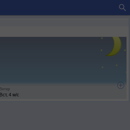
Ветер
Вст, 4 м/с