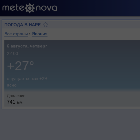
ПОГОДА В НАРЕ
Все страны
›
Япония
6 августа, четверг
22:00
+27°
ощущается как +29
ясно
Давление
741
мм