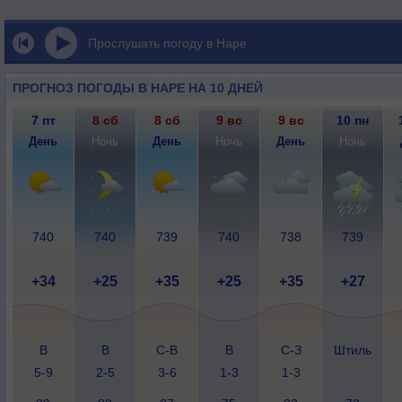
Прослушать погоду в Наре
ПРОГНОЗ ПОГОДЫ В НАРЕ НА 10 ДНЕЙ
7 пт
8 сб
8 сб
9 вс
9 вс
10 пн
День
Ночь
День
Ночь
День
Ночь
740
740
739
740
738
739
+34
+25
+35
+25
+35
+27
В
В
С-В
В
С-З
Штиль
5-9
2-5
3-6
1-3
1-3