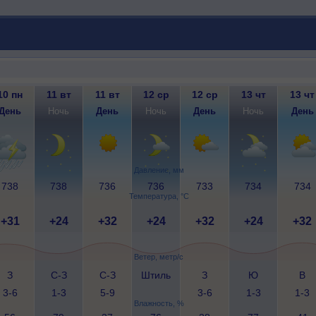
10 пн
11 вт
11 вт
12 ср
12 ср
13 чт
13 чт
День
Ночь
День
Ночь
День
Ночь
День
Давление, мм
738
738
736
736
733
734
734
Температура, °C
+31
+24
+32
+24
+32
+24
+32
Ветер, метр/с
З
С-З
С-З
Штиль
З
Ю
В
3-6
1-3
5-9
3-6
1-3
1-3
Влажность, %