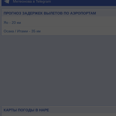
Метеонова в Telegram
ПРОГНОЗ ЗАДЕРЖЕК ВЫЛЕТОВ ПО АЭРОПОРТАМ
Яо - 20 км
Осака / Итами - 35 км
Кобе - 53 км
Осака / Кансаи - 58 км
Акено - 82 км
Нагоя - 94 км
КАРТЫ ПОГОДЫ В НАРЕ