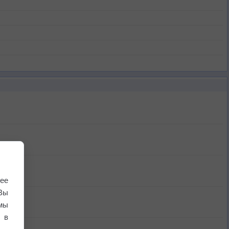
ее
Вы
мы
 в