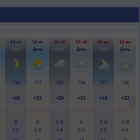
14 пт
14 пт
15 сб
15 сб
16 вс
16 вс
Ночь
День
Ночь
День
Ночь
День
738
737
738
736
737
736
+24
+33
+25
+33
+24
+32
В
В
С-В
В
С-В
С-В
3-6
5-9
3-6
5-9
2-5
3-6