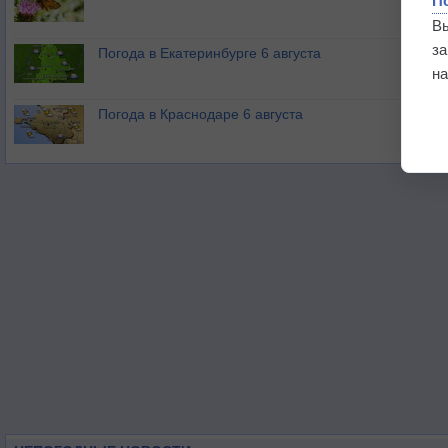
П
В
з
Погода в Екатеринбурге 6 августа
на
Погода в Краснодаре 6 августа