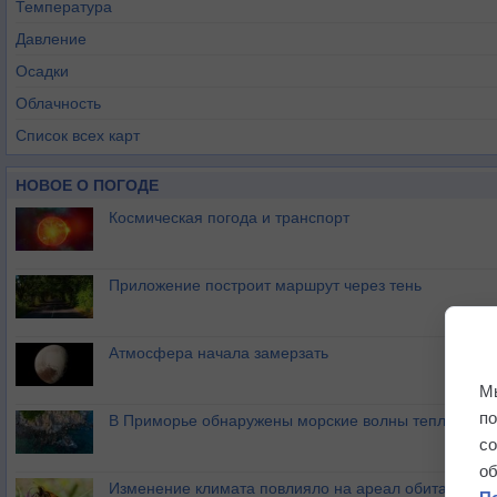
Температура
Давление
Осадки
Облачность
Список всех карт
НОВОЕ О ПОГОДЕ
Космическая погода и транспорт
Приложение построит маршрут через тень
Атмосфера начала замерзать
М
п
В Приморье обнаружены морские волны тепла
с
о
Изменение климата повлияло на ареал обитания ба