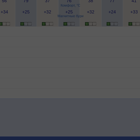
56
79
37
76
38
77
41
Комфорт, °C
+34
+25
+32
+25
+32
+24
+33
Магнитные бури