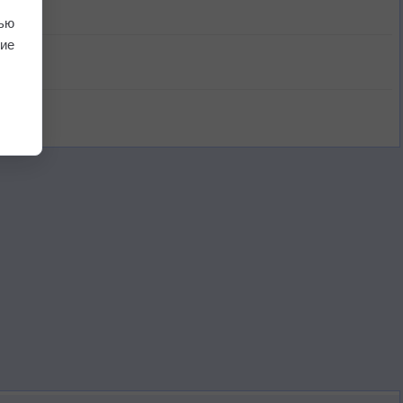
ью
ие