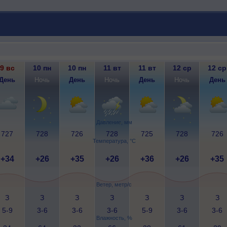
9 вс
10 пн
10 пн
11 вт
11 вт
12 ср
12 ср
День
Ночь
День
Ночь
День
Ночь
День
Давление, мм
727
728
726
728
725
728
726
Температура, °C
+34
+26
+35
+26
+36
+26
+35
Ветер, метр/с
З
З
З
З
З
З
З
5-9
3-6
3-6
3-6
5-9
3-6
3-6
Влажность, %