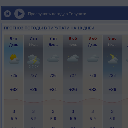
Прослушать погоду в Тирупати
ПРОГНОЗ ПОГОДЫ В ТИРУПАТИ НА 10 ДНЕЙ
6 чт
7 пт
7 пт
8 сб
8 сб
9 вс
День
Ночь
День
Ночь
День
Ночь
725
727
726
727
726
728
+32
+26
+31
+26
+33
+26
З
З
З
З
З
З
5-9
5-9
5-9
5-9
5-9
5-9