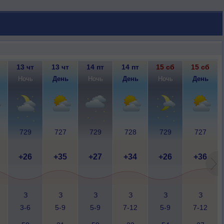
13 чт
13 чт
14 пт
14 пт
15 сб
15 сб
Ночь
День
Ночь
День
Ночь
День
729
727
729
728
729
727
+26
+35
+27
+34
+26
+36
З
З
З
З
З
З
3-6
5-9
5-9
7-12
5-9
7-12