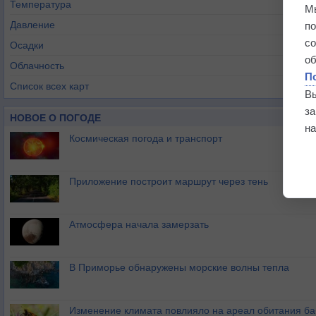
Температура
М
Давление
п
с
Осадки
о
Облачность
П
Список всех карт
В
з
НОВОЕ О ПОГОДЕ
на
Космическая погода и транспорт
Приложение построит маршрут через тень
Атмосфера начала замерзать
В Приморье обнаружены морские волны тепла
Изменение климата повлияло на ареал обитания ба