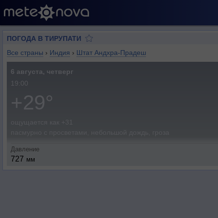
ПОГОДА В ТИРУПАТИ
Все страны
›
Индия
›
Штат Андхра-Прадеш
6 августа, четверг
19:00
+29°
ощущается как +31
пасмурно с просветами, небольшой дождь, гроза
Давление
727
мм