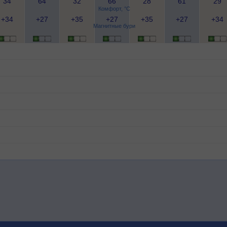
34
64
32
66
28
61
29
Комфорт, °C
+34
+27
+35
+27
+35
+27
+34
Магнитные бури