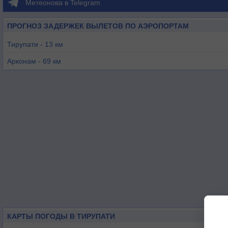
Метеонова в Telegram
ПРОГНОЗ ЗАДЕРЖЕК ВЫЛЕТОВ ПО АЭРОПОРТАМ
Тирупати - 13 км
Арконам - 69 км
Веллуру - 89 км
Мадрас / Ченнаи - 108 км
Тамбарам - 111 км
Кадапа - 120 км
КАРТЫ ПОГОДЫ В ТИРУПАТИ