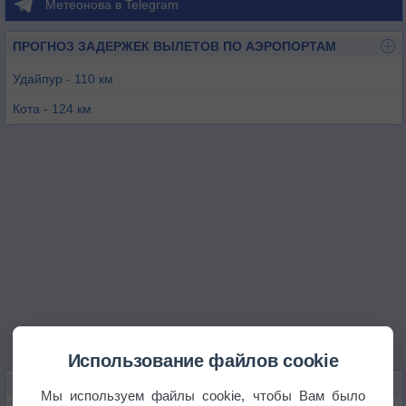
Метеонова в Telegram
ПРОГНОЗ ЗАДЕРЖЕК ВЫЛЕТОВ ПО АЭРОПОРТАМ
Удайпур - 110 км
Кота - 124 км
Кишангарх - 140 км
Джодпур - 187 км
Джайпур - 202 км
Диса - 273 км
Использование файлов cookie
КАРТЫ ПОГОДЫ В БХИЛВАРЕ
Мы используем файлы cookie, чтобы Вам было