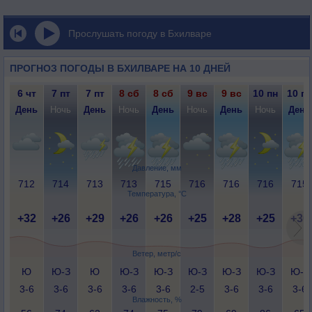
Прослушать погоду в Бхилваре
ПРОГНОЗ ПОГОДЫ В БХИЛВАРЕ НА 10 ДНЕЙ
6 чт
7 пт
7 пт
8 сб
8 сб
9 вс
9 вс
10 пн
10 пн
День
Ночь
День
Ночь
День
Ночь
День
Ночь
День
Давление, мм
712
714
713
713
715
716
716
716
715
Температура, °C
+32
+26
+29
+26
+26
+25
+28
+25
+30
Ветер, метр/с
Ю
Ю-З
Ю
Ю-З
Ю-З
Ю-З
Ю-З
Ю-З
Ю-З
3-6
3-6
3-6
3-6
3-6
2-5
3-6
3-6
3-6
Влажность, %