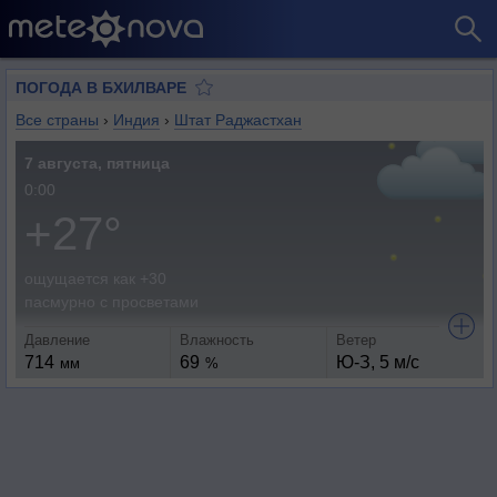
ПОГОДА В БХИЛВАРЕ
Все страны
›
Индия
›
Штат Раджастхан
7 августа, пятница
0:00
+27°
ощущается как +30
пасмурно с просветами
Давление
Влажность
Ветер
714
69
Ю-З, 5 м/с
мм
%