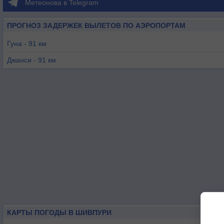
Метеонова в Telegram
ПРОГНОЗ ЗАДЕРЖЕК ВЫЛЕТОВ ПО АЭРОПОРТАМ
Гуна - 91 км
Джанси - 91 км
Гвалияр - 112 км
Кота - 184 км
Агра - 194 км
Кхаджурахо - 238 км
КАРТЫ ПОГОДЫ В ШИВПУРИ