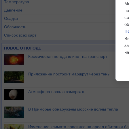
Температура
М
Давление
п
с
Осадки
о
Облачность
П
Список всех карт
В
з
НОВОЕ О ПОГОДЕ
на
Космическая погода влияет на транспорт
Приложение построит маршрут через тень
Атмосфера начала замерзать
В Приморье обнаружены морские волны тепла
Изменение климата повлияло на ареал обитания ба