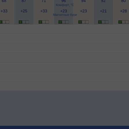
68
87
71
96
94
92
80
Комфорт, °C
+33
+25
+33
+23
+23
+21
+28
Магнитные бури