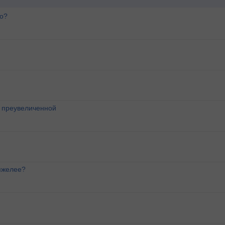
го?
о преувеличенной
яжелее?