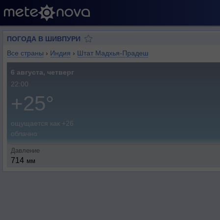
ПОГОДА В ШИВПУРИ
Все страны
›
Индия
›
Штат Мадхья-Прадеш
6 августа, четверг
22:00
+25°
ощущается как +26
облачно
Давление
714
мм