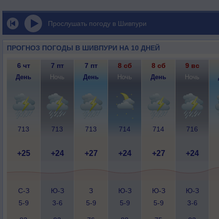
Прослушать погоду в Шивпури
ПРОГНОЗ ПОГОДЫ В ШИВПУРИ НА 10 ДНЕЙ
6 чт
7 пт
7 пт
8 сб
8 сб
9 вс
День
Ночь
День
Ночь
День
Ночь
713
713
713
714
714
716
+25
+24
+27
+24
+27
+24
С-З
Ю-З
З
Ю-З
Ю-З
Ю-З
5-9
3-6
5-9
5-9
5-9
3-6