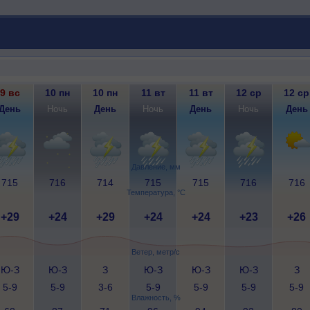
9 вс
10 пн
10 пн
11 вт
11 вт
12 ср
12 ср
День
Ночь
День
Ночь
День
Ночь
День
Давление, мм
715
716
714
715
715
716
716
Температура, °C
+29
+24
+29
+24
+24
+23
+26
Ветер, метр/с
Ю-З
Ю-З
З
Ю-З
Ю-З
Ю-З
З
5-9
5-9
3-6
5-9
5-9
5-9
5-9
Влажность, %