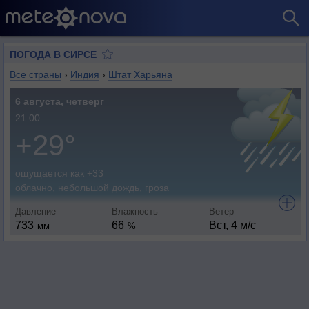
ПОГОДА В СИРСЕ
Все страны
›
Индия
›
Штат Харьяна
6 августа, четверг
21:00
+29°
ощущается как +33
облачно, небольшой дождь, гроза
Давление
Влажность
Ветер
733
66
Вст, 4 м/с
мм
%