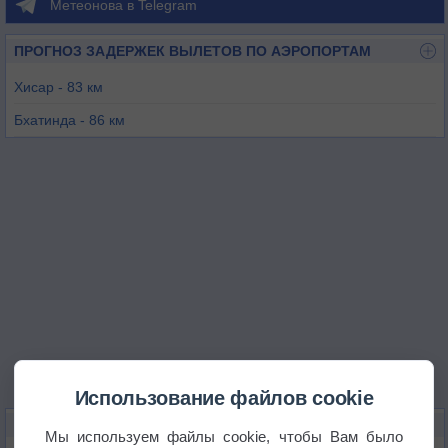
Метеонова в Telegram
ПРОГНОЗ ЗАДЕРЖЕК ВЫЛЕТОВ ПО АЭРОПОРТАМ
Хисар - 83 км
Бхатинда - 86 км
Бхивани - 138 км
Патиала - 158 км
Лудхиана - 173 км
Чандигарх - 214 км
Использование файлов cookie
КАРТЫ ПОГОДЫ В СИРСЕ
Мы используем файлы cookie, чтобы Вам было