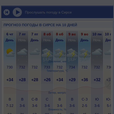
Прослушать погоду в Сирсе
ПРОГНОЗ ПОГОДЫ В СИРСЕ НА 10 ДНЕЙ
6 чт
7 пт
7 пт
8 сб
8 сб
9 вс
9 вс
10 пн
10 пн
День
Ночь
День
Ночь
День
Ночь
День
Ночь
День
Давление, мм
730
732
732
733
732
734
732
732
730
Температура, °C
+34
+28
+28
+26
+34
+29
+36
+32
+37
Ветер, метр/с
В
В
С-В
С
В
В
С-З
Ю
Ю-З
7-12
3-6
3-6
3-6
3-6
3-6
2-5
3-6
5-9
Влажность, %