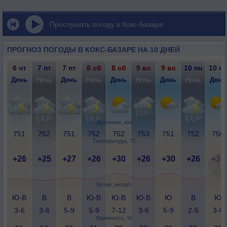
Прослушать погоду в Кокс-Базаре
ПРОГНОЗ ПОГОДЫ В КОКС-БАЗАРЕ НА 10 ДНЕЙ
6 чт
7 пт
7 пт
8 сб
8 сб
9 вс
9 вс
10 пн
10 пн
День
Ночь
День
Ночь
День
Ночь
День
Ночь
День
Давление, мм
751
752
751
752
752
753
751
752
750
Температура, °C
+26
+25
+27
+26
+30
+26
+30
+26
+30
Ветер, метр/с
Ю-В
В
В
Ю-В
Ю-В
Ю-В
Ю
В
Ю
3-6
3-6
5-9
5-9
7-12
3-6
5-9
2-5
3-6
Влажность, %