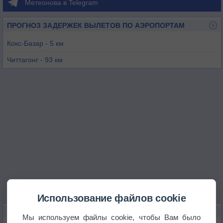
Метеонова в Telegram
ПРОГНОЗ ЗАДЕРЖЕК ВЫЛЕТОВ ПО АЭРОПОРТАМ
Кокс-Базар - 5 км
Читтагонг - 93 км
Ситуэ - 171 км
Тилин - 218 км
Барисал - 232 км
Гангав - 234 км
Использование файлов cookie
КАРТЫ ПОГОДЫ В КОКС-БАЗАРЕ
Мы используем файлы cookie, чтобы Вам было