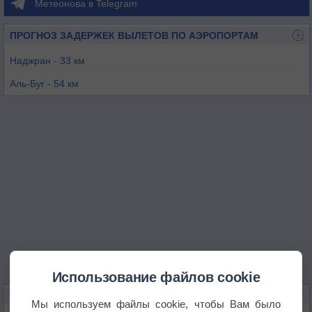
Метеонова в Telegram
ПРОГНОЗ ЗАДЕРЖЕК ВЫЛЕТОВ ПО АЭРОПОРТАМ
Наджран - 33 км
Аль-Буг - 54 км
Саада - 72 км
Эль-Хазм - 159 км
Хамис-Мушаит - 167 км
Джазан - 177 км
Использование файлов cookie
КАРТЫ ПОГОДЫ В НАДЖРАНЕ
Мы используем файлы cookie, чтобы Вам было