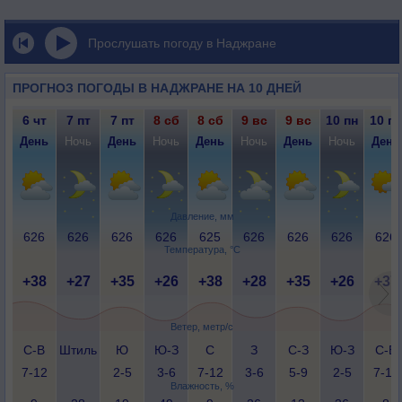
Прослушать погоду в Наджране
ПРОГНОЗ ПОГОДЫ В НАДЖРАНЕ НА 10 ДНЕЙ
6 чт
7 пт
7 пт
8 сб
8 сб
9 вс
9 вс
10 пн
10 пн
День
Ночь
День
Ночь
День
Ночь
День
Ночь
День
Давление, мм
626
626
626
626
625
626
626
626
626
Температура, °C
+38
+27
+35
+26
+38
+28
+35
+26
+37
Ветер, метр/с
С-В
Штиль
Ю
Ю-З
С
З
С-З
Ю-З
С-В
7-12
2-5
3-6
7-12
3-6
5-9
2-5
7-12
Влажность, %