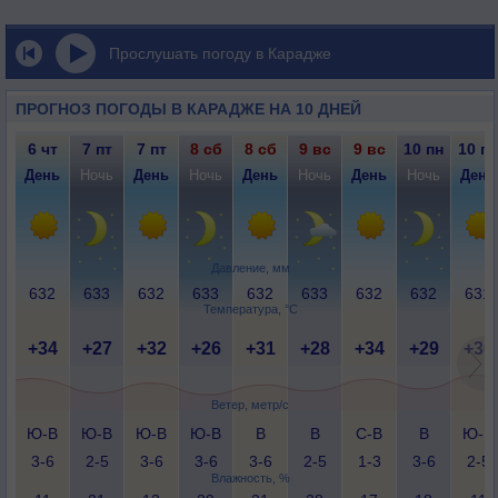
Прослушать погоду в Карадже
ПРОГНОЗ ПОГОДЫ В КАРАДЖЕ НА 10 ДНЕЙ
6 чт
7 пт
7 пт
8 сб
8 сб
9 вс
9 вс
10 пн
10 пн
День
Ночь
День
Ночь
День
Ночь
День
Ночь
День
Давление, мм
632
633
632
633
632
633
632
632
631
Температура, °C
+34
+27
+32
+26
+31
+28
+34
+29
+36
Ветер, метр/с
Ю-В
Ю-В
Ю-В
Ю-В
В
В
С-В
В
Ю-В
3-6
2-5
3-6
3-6
3-6
2-5
1-3
3-6
2-5
Влажность, %