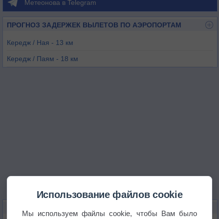
Метеонова в Telegram
ПРОГНОЗ ЗАДЕРЖЕК ВЫЛЕТОВ ПО АЭРОПОРТАМ
Кередж / Ная - 13 км
Кередж / Паям - 18 км
Тегеран / Мехрабад - 32 км
Тегеран / Гале Морги - 40 км
Тегеран / Дошан Таппех - 44 км
Тегеран / Имам-Хомейни - 48 км
Использование файлов cookie
КАРТЫ ПОГОДЫ В КАРАДЖЕ
Мы используем файлы cookie, чтобы Вам было