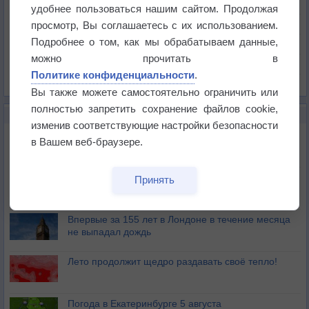
Температура
удобнее пользоваться нашим сайтом. Продолжая
Давление
просмотр, Вы соглашаетесь с их использованием.
Подробнее о том, как мы обрабатываем данные,
Осадки
можно прочитать в
Облачность
Политике конфиденциальности
.
Список всех карт
Вы также можете самостоятельно ограничить или
полностью запретить сохранение файлов cookie,
НОВОЕ О ПОГОДЕ
изменив соответствующие настройки безопасности
Дневная температура воздуха в ОАЭ превысила
в Вашем веб-браузере.
+51°
Европейские столицы бьют рекорды жары
Принять
Впервые за 155 лет в Лондоне в течение месяца
не выпадал дождь
Лето продолжит щедро раздавать своё тепло!
Погода в Екатеринбурге 5 августа