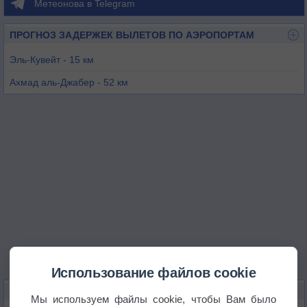
Метеонова в Telegram
ПРОГНОЗ ЗАДЕРЖЕК ВЫЛЕТОВ ПО АЭРОПОРТАМ
Эль-Кувейт - 15 км
Ахмад аль-Джабер - 52 км
Али-Аль-Салем - 53 км
Абадан - 116 км
Басра - 141 км
Рас-Мишаб - 149 км
Использование файлов cookie
КАРТЫ ПОГОДЫ В САЛЬМИИ
Мы используем файлы cookie, чтобы Вам было