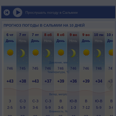
Прослушать погоду в Сальмии
ПРОГНОЗ ПОГОДЫ В САЛЬМИИ НА 10 ДНЕЙ
6 чт
7 пт
7 пт
8 сб
8 сб
9 вс
9 вс
10 пн
10 пн
День
Ночь
День
Ночь
День
Ночь
День
Ночь
День
Давление, мм
746
745
745
746
746
746
746
746
747
Температура, °C
+43
+38
+43
+37
+39
+36
+39
+34
+38
Ветер, метр/с
З
С-З
С-З
С-З
В
Ю-В
В
Ю-В
В
2-5
5-9
3-6
5-9
3-6
1-3
7-12
5-9
3-6
Влажность, %