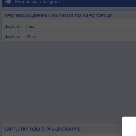
Метеонова в Telegram
ПРОГНОЗ ЗАДЕРЖЕК ВЫЛЕТОВ ПО АЭРОПОРТАМ
Джубайл - 7 км
Джубаил - 26 км
Абу-Али - 36 км
Рас-Танура - 48 км
Эд-Даммам - 60 км
Джахран - 95 км
КАРТЫ ПОГОДЫ В ЭЛЬ-ДЖУБАЙЛЕ