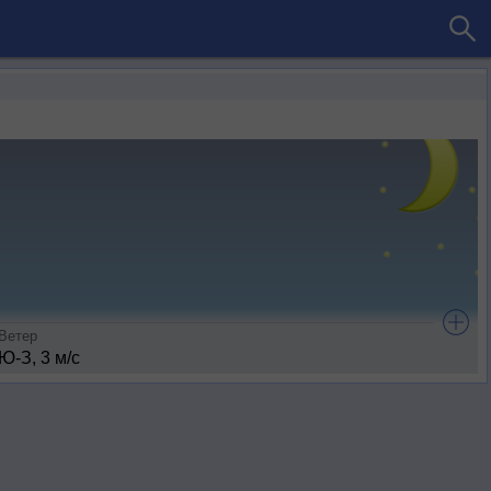
Ветер
Ю-З, 3 м/с