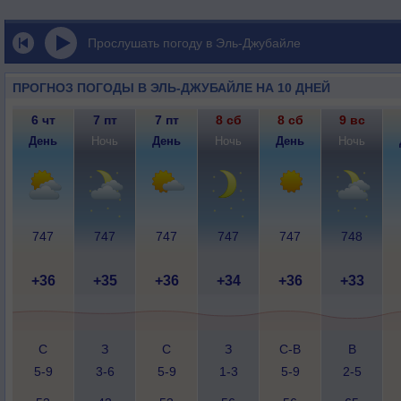
Прослушать погоду в Эль-Джубайле
ПРОГНОЗ ПОГОДЫ В ЭЛЬ-ДЖУБАЙЛЕ НА 10 ДНЕЙ
6 чт
7 пт
7 пт
8 сб
8 сб
9 вс
День
Ночь
День
Ночь
День
Ночь
747
747
747
747
747
748
+36
+35
+36
+34
+36
+33
С
З
С
З
С-В
В
5-9
3-6
5-9
1-3
5-9
2-5