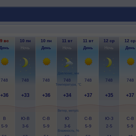
9 вс
10 пн
10 пн
11 вт
11 вт
12 ср
12 ср
День
Ночь
День
Ночь
День
Ночь
День
Давление, мм
748
748
748
748
748
748
748
Температура, °C
+36
+33
+36
+34
+37
+35
+37
Ветер, метр/с
В
Ю-В
С-В
Ю
С-В
Ю-З
С-В
5-9
3-6
5-9
3-6
5-9
2-5
5-9
Влажность, %