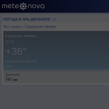
ПОГОДА В ЭЛЬ-ДЖУБАЙЛЕ
Все страны
›
Саудовская Аравия
6 августа, четверг
22:00
+36°
ощущается как +40
ясно
Давление
747
мм