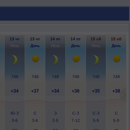
13 чт
13 чт
14 пт
14 пт
15 сб
15 сб
Ночь
День
Ночь
День
Ночь
День
748
748
748
748
748
748
+34
+37
+34
+36
+35
+38
Ю-З
С
З
С-З
С-З
С
3-6
3-6
2-5
7-12
5-9
5-9