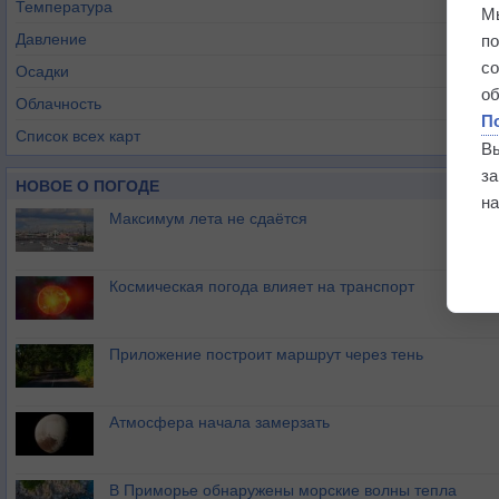
Температура
М
Давление
п
с
Осадки
о
Облачность
П
Список всех карт
В
з
НОВОЕ О ПОГОДЕ
на
Максимум лета не сдаётся
Космическая погода влияет на транспорт
Приложение построит маршрут через тень
Атмосфера начала замерзать
В Приморье обнаружены морские волны тепла