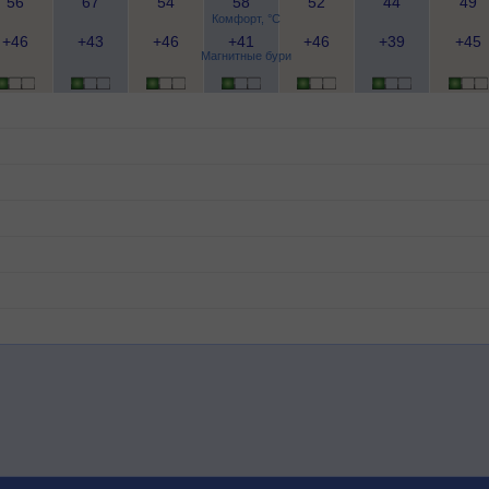
56
67
54
58
52
44
49
Комфорт, °C
+46
+43
+46
+41
+46
+39
+45
Магнитные бури