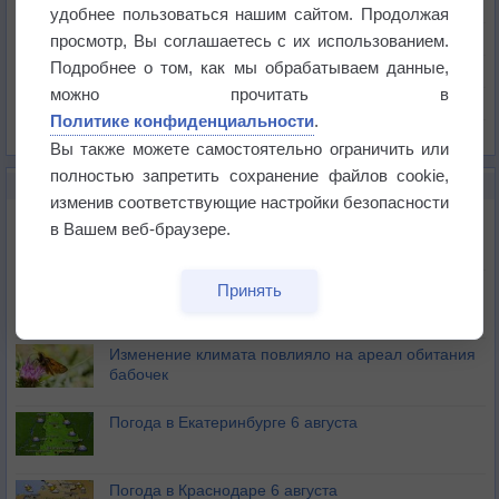
Температура
удобнее пользоваться нашим сайтом. Продолжая
Давление
просмотр, Вы соглашаетесь с их использованием.
Подробнее о том, как мы обрабатываем данные,
Осадки
можно прочитать в
Облачность
Политике конфиденциальности
.
Список всех карт
Вы также можете самостоятельно ограничить или
полностью запретить сохранение файлов cookie,
НОВОЕ О ПОГОДЕ
изменив соответствующие настройки безопасности
Атмосфера начала замерзать
в Вашем веб-браузере.
В Приморье обнаружены морские волны тепла
Принять
Изменение климата повлияло на ареал обитания
бабочек
Погода в Екатеринбурге 6 августа
Погода в Краснодаре 6 августа