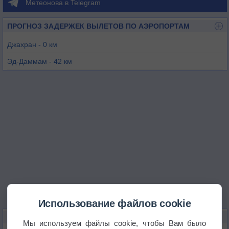
Метеонова в Telegram
ПРОГНОЗ ЗАДЕРЖЕК ВЫЛЕТОВ ПО АЭРОПОРТАМ
Джахран - 0 км
Эд-Даммам - 42 км
Манама - 48 км
Рас-Танура - 52 км
Бахрейн - 59 км
Абкаик - 68 км
Использование файлов cookie
КАРТЫ ПОГОДЫ В ДАХРАНЕ
Мы используем файлы cookie, чтобы Вам было