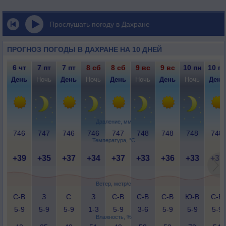
Прослушать погоду в Дахране
ПРОГНОЗ ПОГОДЫ В ДАХРАНЕ НА 10 ДНЕЙ
6 чт
7 пт
7 пт
8 сб
8 сб
9 вс
9 вс
10 пн
10 пн
День
Ночь
День
Ночь
День
Ночь
День
Ночь
День
Давление, мм
746
747
746
746
747
748
748
748
748
Температура, °C
+39
+35
+37
+34
+37
+33
+36
+33
+37
Ветер, метр/с
С-В
З
С
З
С-В
С-В
С-В
Ю-В
С-В
5-9
5-9
5-9
1-3
5-9
3-6
5-9
5-9
5-9
Влажность, %