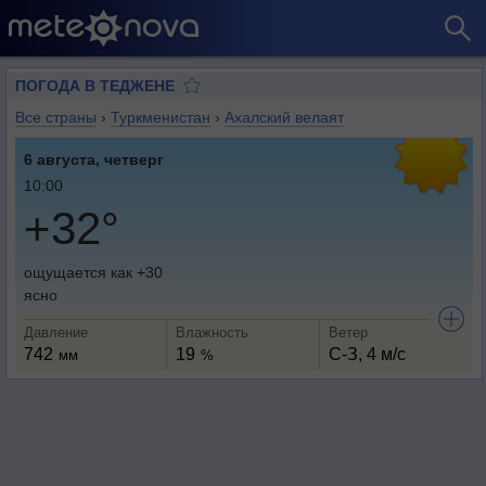
ПОГОДА В ТЕДЖЕНЕ
Все страны
›
Туркменистан
›
Ахалский велаят
6 августа, четверг
10:00
+32°
ощущается как +30
ясно
Давление
Влажность
Ветер
742
19
С-З, 4 м/с
мм
%