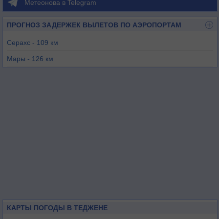
Метеонова в Telegram
ПРОГНОЗ ЗАДЕРЖЕК ВЫЛЕТОВ ПО АЭРОПОРТАМ
Серахс - 109 км
Мары - 126 км
Мешхед - 147 км
Ашхабад - 201 км
Боджнурд - 282 км
Себзевар - 291 км
КАРТЫ ПОГОДЫ В ТЕДЖЕНЕ