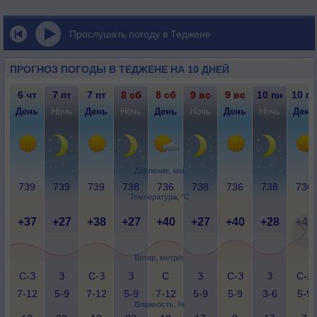
Прослушать погоду в Теджене
ПРОГНОЗ ПОГОДЫ В ТЕДЖЕНЕ НА 10 ДНЕЙ
6 чт
7 пт
7 пт
8 сб
8 сб
9 вс
9 вс
10 пн
10 пн
День
Ночь
День
Ночь
День
Ночь
День
Ночь
День
Давление, мм
739
739
739
738
736
738
736
738
736
Температура, °C
+37
+27
+38
+27
+40
+27
+40
+28
+42
Ветер, метр/с
С-З
З
С-З
З
С
З
С-З
З
С-З
7-12
5-9
7-12
5-9
7-12
5-9
5-9
3-6
5-9
Влажность, %