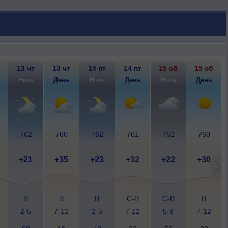
13 чт
13 чт
14 пт
14 пт
15 сб
15 сб
Ночь
День
Ночь
День
Ночь
День
762
760
762
761
762
760
+21
+35
+23
+32
+22
+30
В
В
В
С-В
С-В
В
2-5
7-12
2-5
7-12
5-9
7-12