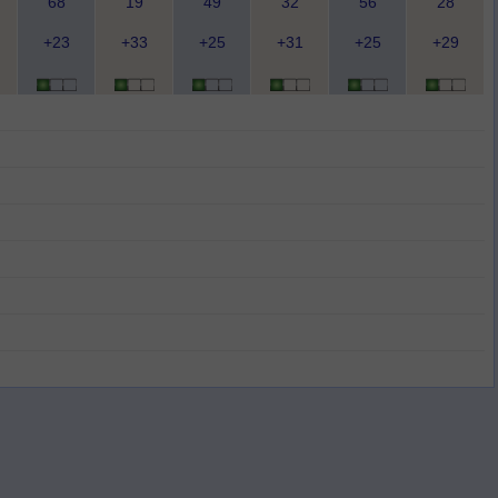
68
19
49
32
56
28
+23
+33
+25
+31
+25
+29