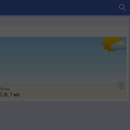
Ветер
С-В, 7 м/с