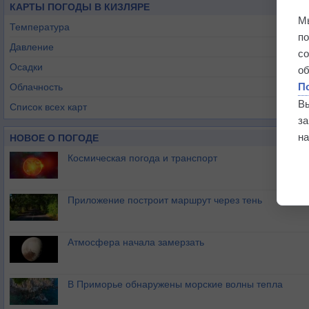
КАРТЫ ПОГОДЫ В КИЗЛЯРЕ
М
Температура
п
Давление
с
Осадки
о
П
Облачность
В
Список всех карт
з
на
НОВОЕ О ПОГОДЕ
Космическая погода и транспорт
Приложение построит маршрут через тень
Атмосфера начала замерзать
В Приморье обнаружены морские волны тепла