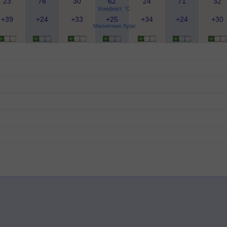
23
76
30
62
24
71
32
Комфорт, °C
+39
+24
+33
+25
+34
+24
+30
Магнитные бури