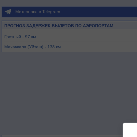
Метеонова в Telegram
ПРОГНОЗ ЗАДЕРЖЕК ВЫЛЕТОВ ПО АЭРОПОРТАМ
Грозный - 97 км
Махачкала (Уйташ) - 138 км
Магас - 149 км
Беслан - 185 км
Нальчик - 251 км
Цнори - 253 км