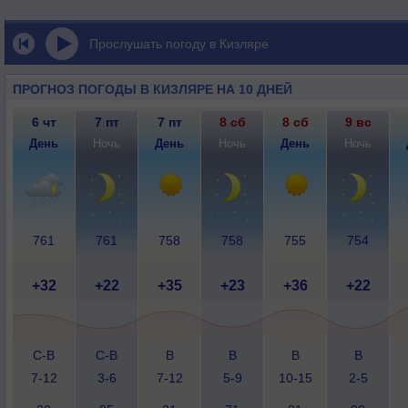
Прослушать погоду в Кизляре
ПРОГНОЗ ПОГОДЫ В КИЗЛЯРЕ НА 10 ДНЕЙ
6 чт
7 пт
7 пт
8 сб
8 сб
9 вс
День
Ночь
День
Ночь
День
Ночь
761
761
758
758
755
754
+32
+22
+35
+23
+36
+22
С-В
С-В
В
В
В
В
7-12
3-6
7-12
5-9
10-15
2-5