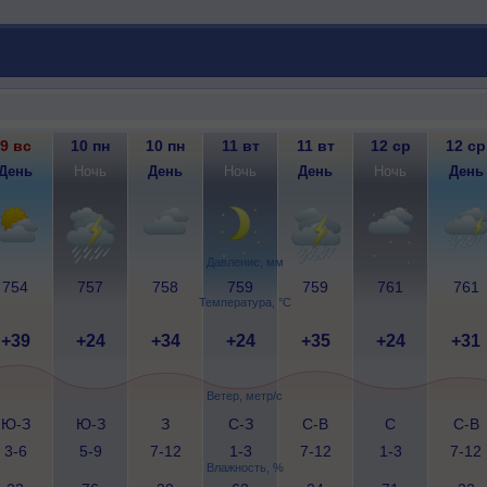
9 вс
10 пн
10 пн
11 вт
11 вт
12 ср
12 ср
День
Ночь
День
Ночь
День
Ночь
День
Давление, мм
754
757
758
759
759
761
761
Температура, °C
+39
+24
+34
+24
+35
+24
+31
Ветер, метр/с
Ю-З
Ю-З
З
С-З
С-В
С
С-В
3-6
5-9
7-12
1-3
7-12
1-3
7-12
Влажность, %