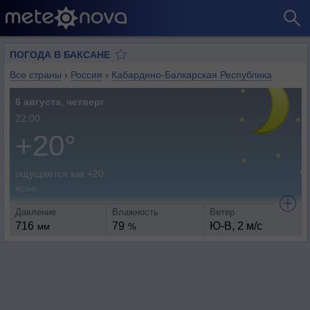
ПОГОДА В БАКСАНЕ
Все страны
›
Россия
›
Кабардино-Балкарская Республика
6 августа, четверг
22:00
+20°
ощущается как +20
ясно
Давление
Влажность
Ветер
716
79
Ю-В, 2 м/с
мм
%