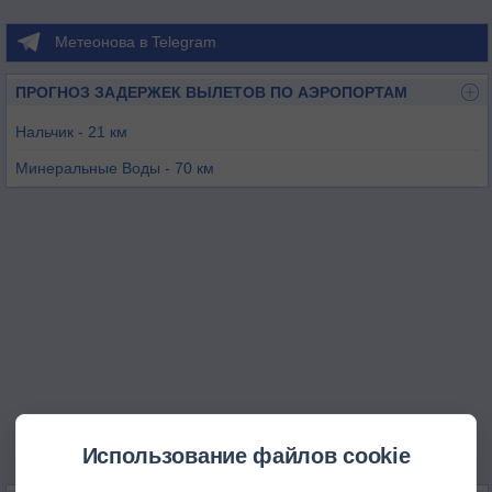
Метеонова в Telegram
ПРОГНОЗ ЗАДЕРЖЕК ВЫЛЕТОВ ПО АЭРОПОРТАМ
Нальчик - 21 км
Минеральные Воды - 70 км
Кисловодск - 78 км
Беслан - 102 км
Магас - 126 км
Грозный - 178 км
Использование файлов cookie