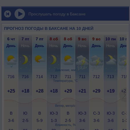
Прослушать погоду в Баксане
ПРОГНОЗ ПОГОДЫ В БАКСАНЕ НА 10 ДНЕЙ
6 чт
7 пт
7 пт
8 сб
8 сб
9 вс
9 вс
10 пн
10 пн
День
Ночь
День
Ночь
День
Ночь
День
Ночь
День
Давление, мм
716
716
714
712
711
711
712
713
715
Температура, °C
+25
+18
+28
+18
+29
+21
+29
+19
+28
Ветер, метр/с
В
Ю
В
Ю-З
В
Ю-З
С-З
Ю-З
С-З
3-6
2-5
5-9
1-3
2-5
3-6
3-6
3-6
1-3
Влажность, %