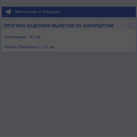
Метеонова в Telegram
ПРОГНОЗ ЗАДЕРЖЕК ВЫЛЕТОВ ПО АЭРОПОРТАМ
Геленджик - 41 км
Анапа (Витязево) - 51 км
Краснодар (Энем) - 76 км
Краснодар (Пашковский) - 94 км
Керчь - 133 км
Ханская - 164 км