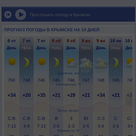
Прослушать погоду в Крымске
ПРОГНОЗ ПОГОДЫ В КРЫМСКЕ НА 10 ДНЕЙ
6 чт
7 пт
7 пт
8 сб
8 сб
9 вс
9 вс
10 пн
10 пн
День
Ночь
День
Ночь
День
Ночь
День
Ночь
День
Давление, мм
750
748
746
745
746
747
748
749
749
Температура, °C
+34
+20
+35
+21
+29
+21
+34
+21
+34
Ветер, метр/с
С-В
С-В
С-В
В
З
Ю
С-З
С
С-З
7-12
3-6
7-12
2-5
1-3
2-5
3-6
2-5
3-6
Влажность, %