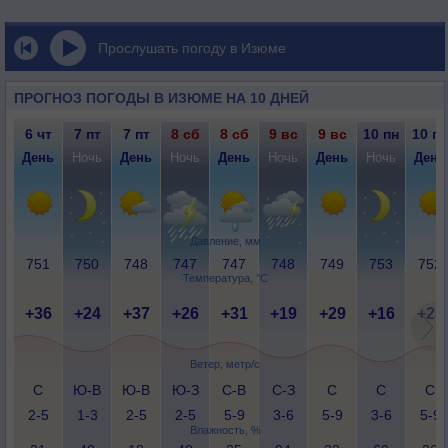
Прослушать погоду в Изюме
ПРОГНОЗ ПОГОДЫ В ИЗЮМЕ НА 10 ДНЕЙ
6 чт
7 пт
7 пт
8 сб
8 сб
9 вс
9 вс
10 пн
10 пн
День
Ночь
День
Ночь
День
Ночь
День
Ночь
День
Давление, мм
751
750
748
747
747
748
749
753
752
Температура, °C
+36
+24
+37
+26
+31
+19
+29
+16
+28
Ветер, метр/с
С
Ю-В
Ю-В
Ю-З
С-В
С-З
С
С
С
2-5
1-3
2-5
2-5
5-9
3-6
5-9
3-6
5-9
Влажность, %