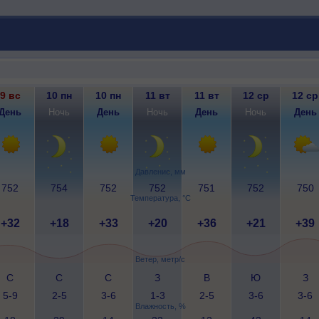
9 вс
10 пн
10 пн
11 вт
11 вт
12 ср
12 ср
День
Ночь
День
Ночь
День
Ночь
День
Давление, мм
752
754
752
752
751
752
750
Температура, °C
+32
+18
+33
+20
+36
+21
+39
Ветер, метр/с
С
С
С
З
В
Ю
З
5-9
2-5
3-6
1-3
2-5
3-6
3-6
Влажность, %