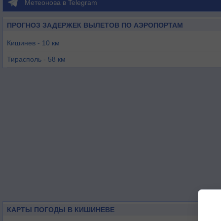
Метеонова в Telegram
ПРОГНОЗ ЗАДЕРЖЕК ВЫЛЕТОВ ПО АЭРОПОРТАМ
Кишинев - 10 км
Тирасполь - 58 км
Яссы - 96 км
Маркулешты - 107 км
Чадыр-Лунга - 108 км
Бельцы - 123 км
КАРТЫ ПОГОДЫ В КИШИНЕВЕ