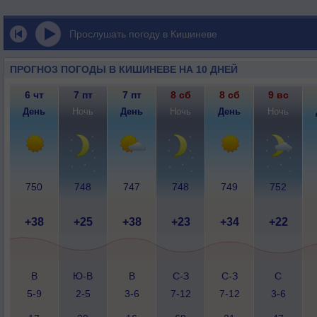
Прослушать погоду в Кишиневе
ПРОГНОЗ ПОГОДЫ В КИШИНЕВЕ НА 10 ДНЕЙ
6 чт
7 пт
7 пт
8 сб
8 сб
9 вс
День
Ночь
День
Ночь
День
Ночь
750
748
747
748
749
752
+38
+25
+38
+23
+34
+22
В
Ю-В
В
С-З
С-З
С
5-9
2-5
3-6
7-12
7-12
3-6