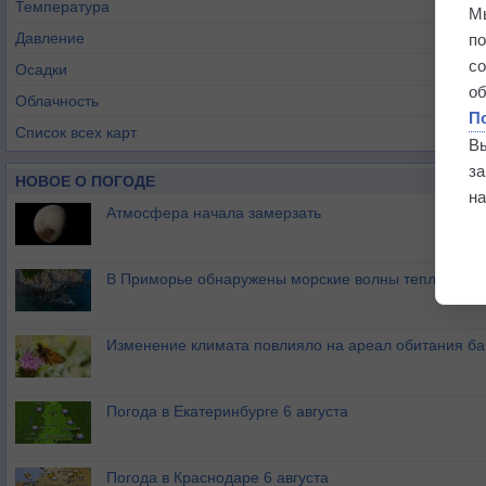
Температура
М
Давление
п
с
Осадки
о
Облачность
П
Список всех карт
В
з
НОВОЕ О ПОГОДЕ
на
Атмосфера начала замерзать
В Приморье обнаружены морские волны тепла
Изменение климата повлияло на ареал обитания ба
Погода в Екатеринбурге 6 августа
Погода в Краснодаре 6 августа