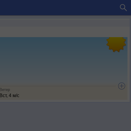
Ветер
Вст, 4 м/с