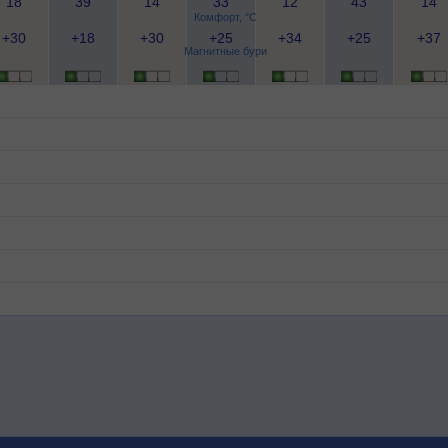
18
39
14
33
12
43
14
Комфорт, °C
+30
+18
+30
+25
+34
+25
+37
Магнитные бури