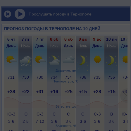
Прослушать погоду в Тернополе
ПРОГНОЗ ПОГОДЫ В ТЕРНОПОЛЕ НА 10 ДНЕЙ
6 чт
7 пт
7 пт
8 сб
8 сб
9 вс
9 вс
10 пн
10 пн
День
Ночь
День
Ночь
День
Ночь
День
Ночь
День
Давление, мм
731
730
730
734
734
736
735
736
734
Температура, °C
+38
+22
+31
+16
+25
+15
+28
+15
+31
Ветер, метр/с
Ю-З
Ю
С-З
С
С
С
С-З
В
Ю-В
3-6
2-5
7-12
3-6
3-6
3-6
3-6
3-6
3-6
Влажность, %