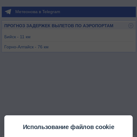
Метеонова в Telegram
ПРОГНОЗ ЗАДЕРЖЕК ВЫЛЕТОВ ПО АЭРОПОРТАМ
Бийск - 11 км
Горно-Алтайск - 76 км
Барнаул - 145 км
Новокузнецк (Спиченково) - 180 км
Рубцовск - 294 км
Кемерово - 309 км
Использование файлов cookie