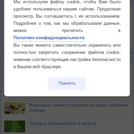
Мы используем файлы cookie, чтобы Вам было
КАРТЫ ПОГОДЫ В БИЙСКЕ
удобнее пользоваться нашим сайтом. Продолжая
Температура
просмотр, Вы соглашаетесь с их использованием.
Давление
Подробнее о том, как мы обрабатываем данные,
Осадки
можно прочитать в
Политике конфиденциальности
.
Облачность
Вы также можете самостоятельно ограничить или
Список всех карт
полностью запретить сохранение файлов cookie,
изменив соответствующие настройки безопасности
НОВОЕ О ПОГОДЕ
в Вашем веб-браузере.
Атмосфера начала замерзать
Принять
В Приморье обнаружены морские волны тепла
Изменение климата повлияло на ареал обитания
бабочек
Погода в Екатеринбурге 6 августа