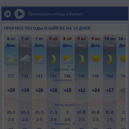
Прослушать погоду в Бийске
ПРОГНОЗ ПОГОДЫ В БИЙСКЕ НА 10 ДНЕЙ
6 чт
7 пт
7 пт
8 сб
8 сб
9 вс
9 вс
10 пн
10 пн
День
Ночь
День
Ночь
День
Ночь
День
Ночь
День
Давление, мм
737
741
741
741
745
746
745
742
742
Температура, °C
+29
+18
+26
+18
+18
+12
+24
+17
+28
Ветер, метр/с
Ю-З
Ю-З
Ю-З
С-З
З
Ю-В
Ю-В
Ю-В
С
3-6
3-6
2-5
2-5
3-6
2-5
2-5
2-5
2-5
Влажность, %