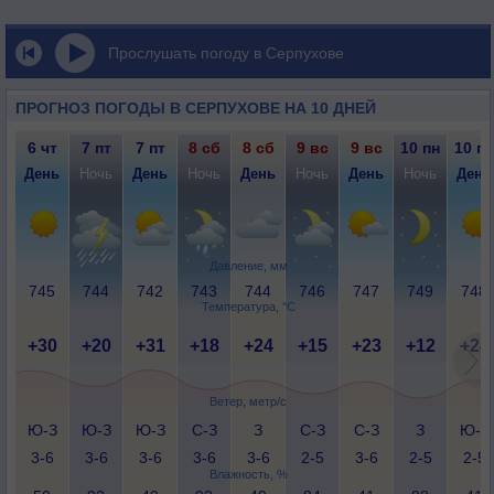
Прослушать погоду в Серпухове
ПРОГНОЗ ПОГОДЫ В СЕРПУХОВЕ НА 10 ДНЕЙ
6 чт
7 пт
7 пт
8 сб
8 сб
9 вс
9 вс
10 пн
10 пн
День
Ночь
День
Ночь
День
Ночь
День
Ночь
День
Давление, мм
745
744
742
743
744
746
747
749
748
Температура, °C
+30
+20
+31
+18
+24
+15
+23
+12
+24
Ветер, метр/с
Ю-З
Ю-З
Ю-З
С-З
З
С-З
С-З
З
Ю-З
3-6
3-6
3-6
3-6
3-6
2-5
3-6
2-5
2-5
Влажность, %