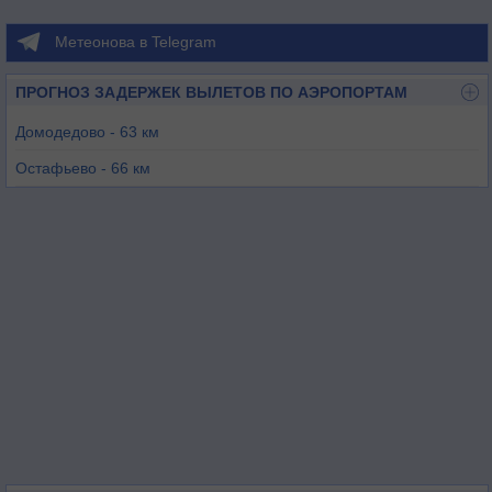
Метеонова в Telegram
ПРОГНОЗ ЗАДЕРЖЕК ВЫЛЕТОВ ПО АЭРОПОРТАМ
Домодедово - 63 км
Остафьево - 66 км
Тула - 76 км
Москва (Внуково) - 76 км
Калуга (Грабцево) - 78 км
Жуковский - 85 км