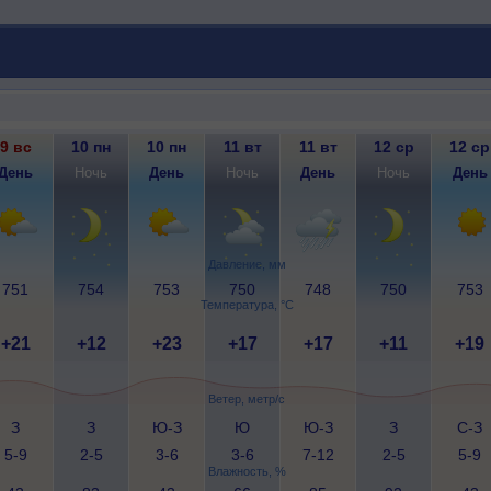
9 вс
10 пн
10 пн
11 вт
11 вт
12 ср
12 ср
День
Ночь
День
Ночь
День
Ночь
День
Давление, мм
751
754
753
750
748
750
753
Температура, °C
+21
+12
+23
+17
+17
+11
+19
Ветер, метр/с
З
З
Ю-З
Ю
Ю-З
З
С-З
5-9
2-5
3-6
3-6
7-12
2-5
5-9
Влажность, %