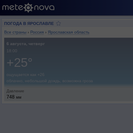
ПОГОДА В ЯРОСЛАВЛЕ
Все страны
›
Россия
›
Ярославская область
6 августа, четверг
18:00
+25°
ощущается как +26
облачно, небольшой дождь, возможна гроза
Давление
748
мм