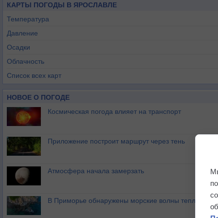
КАРТЫ ПОГОДЫ В ЯРОСЛАВЛЕ
Температура
Давление
Осадки
Облачность
Список всех карт
НОВОЕ О ПОГОДЕ
Космическая погода влияет на транспорт
Приложение построит маршрут через тень
Атмосфера начала замерзать
М
п
с
В Приморье обнаружены морские волны тепла
о