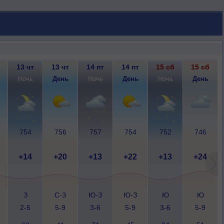
13 чт
13 чт
14 пт
14 пт
15 сб
15 сб
Ночь
День
Ночь
День
Ночь
День
754
756
757
754
752
746
+14
+20
+13
+22
+13
+24
З
С-З
Ю-З
Ю-З
Ю
Ю
2-5
5-9
3-6
5-9
3-6
5-9