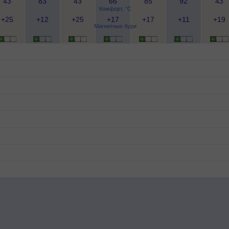
43
83
43
66
85
92
43
Комфорт, °C
+25
+12
+25
+17
+17
+11
+19
Магнитные бури