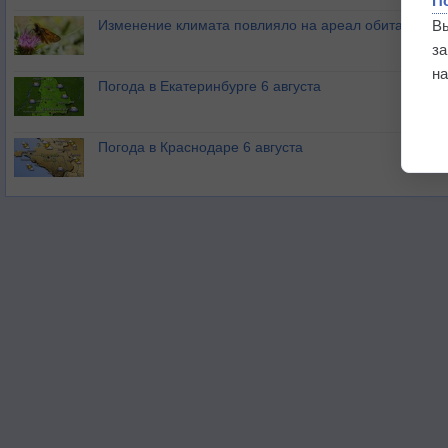
П
В
Изменение климата повлияло на ареал обитания ба
з
на
Погода в Екатеринбурге 6 августа
Погода в Краснодаре 6 августа