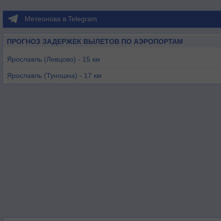
Метеонова в Telegram
ПРОГНОЗ ЗАДЕРЖЕК ВЫЛЕТОВ ПО АЭРОПОРТАМ
Ярославль (Левцово) - 15 км
Ярославль (Туношна) - 17 км
Кострома (Сокеркино) - 70 км
Рыбинск (Староселье) - 78 км
Иваново (Южный) - 99 км
Владимир (Семязино) - 169 км