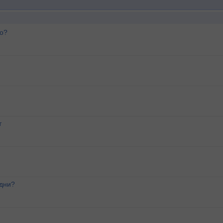
го?
т
 дни?