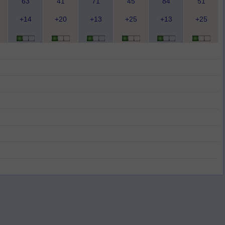
63
41
71
45
84
51
+14
+20
+13
+25
+13
+25