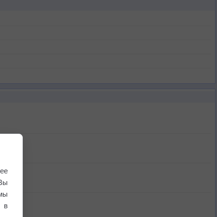
ее
Вы
мы
 в