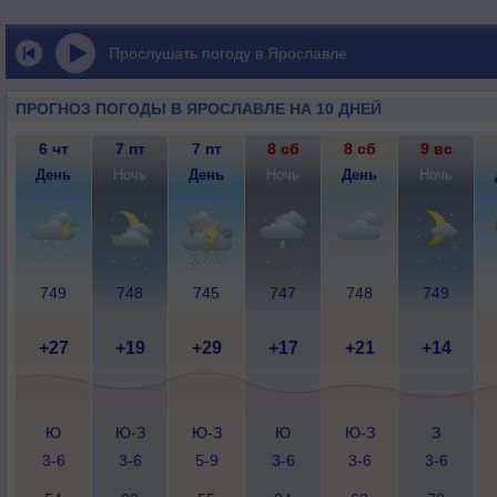
Прослушать погоду в Ярославле
ПРОГНОЗ ПОГОДЫ В ЯРОСЛАВЛЕ НА 10 ДНЕЙ
6 чт
7 пт
7 пт
8 сб
8 сб
9 вс
День
Ночь
День
Ночь
День
Ночь
749
748
745
747
748
749
+27
+19
+29
+17
+21
+14
Ю
Ю-З
Ю-З
Ю
Ю-З
З
3-6
3-6
5-9
3-6
3-6
3-6