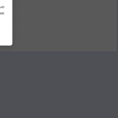
ью
ие